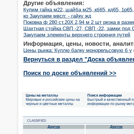
Другие объявления:
Купим гайка м22, шайба м25, кб65, кд65, 1р65
ко Закупаем мвсп: - гайку жд
Поковка ф 280 ст.20Х 2,94 м 2 шт резка в разм
Шахтная стойка СВП -27, СВП -22, замки под
Закупаем элементы верхнего строения путей
Информация, цены, новости, аналит
Цены рынка: Куплю балку монорельсовую б у
Вернуться в раздел "Доска объявле
Поиск по доске объявлений >>
Цены на металлы
Поиск информации
Мировые и российские цены на
Быстрый и качественный п
черные и цветные металлы
информации по рынку мет
CLASSIFIED
Другое
Другое