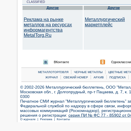
CLASSIFIED
Другое
Другое
Реклама на рынке
Металлургический
металлов на ресурсах
маркетплейс
информагентства
MetalTorg.Ru
ВКонтакте
Одноклассни
|
|
МЕТАЛЛОТОРГОВЛЯ
ЧЕРНЫЕ МЕТАЛЛЫ
ЦВЕТНЫЕ МЕТ
|
|
|
|
ЖУРНАЛ
СВЕЖИЙ НОМЕР
АРХИВ
ПОДПИСКА
© 2002-2026 Металлургический бюллетень, ООО "Металлт
Московская обл., г. Долгопрудный, пр-т Пацаева, д. 7, к. 1
0300
Печатное СМИ журнал "Металлургический бюллетень" з
Федеральной службой по надзору в сфере связи, инфор
массовых коммуникаций (Роскомнадзор), регистрационн
решения о регистрации:
серия ПИ № ФС 77 - 85902 от 04
О журнале |
Реклама |
Контакты