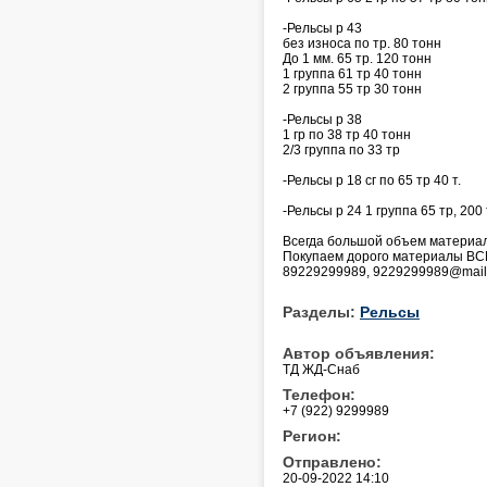
-Рельсы р 43
без износа по тр. 80 тонн
До 1 мм. 65 тр. 120 тонн
1 группа 61 тр 40 тонн
2 группа 55 тр 30 тонн
-Рельсы р 38
1 гр по 38 тр 40 тонн
2/3 группа по 33 тр
-Рельсы р 18 сг по 65 тр 40 т.
-Рельсы р 24 1 группа 65 тр, 200
Всегда большой объем материал
Покупаем дорого материалы ВС
89229299989, 9229299989@mail
Разделы:
Рельсы
Автор объявления:
ТД ЖД-Снаб
Телефон:
+7 (922) 9299989
Регион:
Отправлено:
20-09-2022 14:10