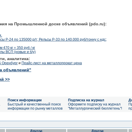
ния на Промышленной доске объявлений (pdo.ru):
и.
сы Р-24 по 135000 р/т; Рельсы Р-33 по 140.000 руб/тонну с ндс;
470 кг = 350 руб / кг
лы ВСП (новые и б/у)
ти, аналитика:
5 Оренбург
и
Прайс-лист на металлопрокат цена
ка объявлений"
ий >>
Поиск информации
Подписка на журнал
Д
а
Быстрый и качественный поиск
Оформите подписку на журнал
П
информации по рынку металлов
"Металлургический бюллетень"!
п
Другое
Другое