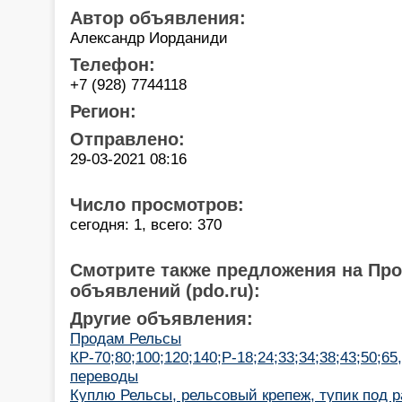
Автор объявления:
Александр Иорданиди
Телефон:
+7 (928) 7744118
Регион:
Отправлено:
29-03-2021 08:16
Число просмотров:
сегодня: 1, всего: 370
Смотрите также предложения на Пр
объявлений (pdo.ru):
Другие объявления:
Продам Рельсы
КР-70;80;100;120;140;Р-18;24;33;34;38;43;50;6
переводы
Куплю Рельсы, рельсовый крепеж, тупик под 