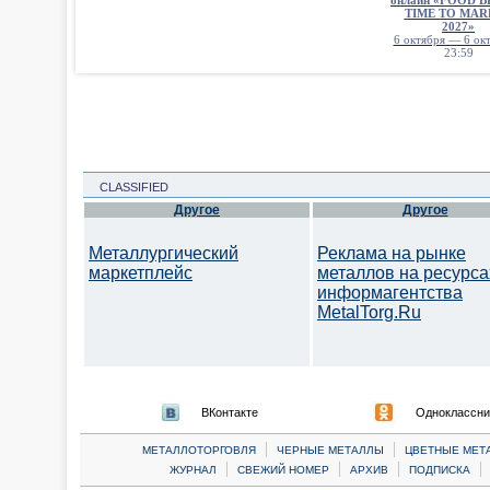
онлайн «FOOD 
TIME TO MAR
2027»
6 октября — 6 окт
23:59
CLASSIFIED
Другое
Другое
Металлургический
Реклама на рынке
маркетплейс
металлов на ресурса
информагентства
MetalTorg.Ru
ВКонтакте
Одноклассни
|
|
МЕТАЛЛОТОРГОВЛЯ
ЧЕРНЫЕ МЕТАЛЛЫ
ЦВЕТНЫЕ МЕТ
|
|
|
|
ЖУРНАЛ
СВЕЖИЙ НОМЕР
АРХИВ
ПОДПИСКА