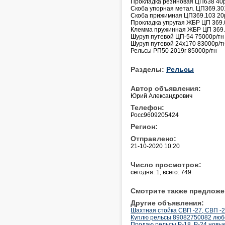
Прокладка резиновая ЦП638 40
Скоба упорная метал. ЦП369.30
Скоба прижимная ЦП369.103 20
Прокладка упругая ЖБР ЦП 369.
Клемма пружинная ЖБР ЦП 369.
Шуруп путевой ЦП-54 75000р/тн
Шуруп путевой 24х170 83000р/т
Рельсы РП50 2019г 85000р/тн
Разделы:
Рельсы
Автор объявления:
Юрий Александрович
Телефон:
Росс9609205424
Регион:
Отправлено:
21-10-2020 10:20
Число просмотров:
сегодня: 1, всего: 749
Смотрите также предложе
Другие объявления:
Шахтная стойка СВП -27, СВП -
Куплю рельсы 89082750082 люб
Продаю рельсы Р-18, Р-24 новые,