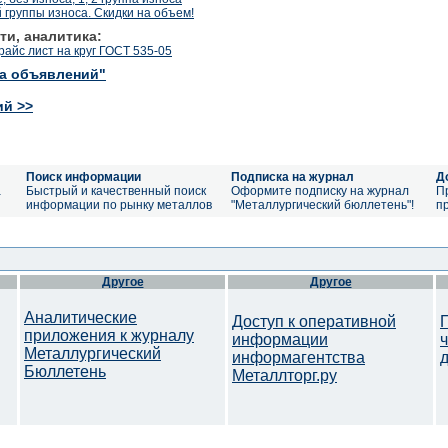
группы износа. Скидки на объем!
ти, аналитика:
райс лист на круг ГОСТ 535-05
ка объявлений"
ий >>
Поиск информации
Подписка на журнал
Д
а
Быстрый и качественный поиск
Оформите подписку на журнал
П
информации по рынку металлов
"Металлургический бюллетень"!
п
Другое
Другое
Аналитические
Доступ к оперативной
приложения к журналу
информации
Металлургический
информагентства
Бюллетень
Металлторг.ру