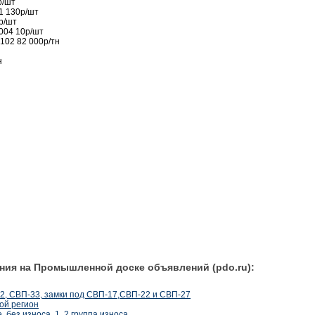
р/шт
1 130р/шт
р/шт
004 10р/шт
102 82 000р/тн
н
ния на Промышленной доске объявлений (pdo.ru):
22, СВП-33, замки под СВП-17,СВП-22 и СВП-27
ой регион
 без износа, 1, 2 группа износа