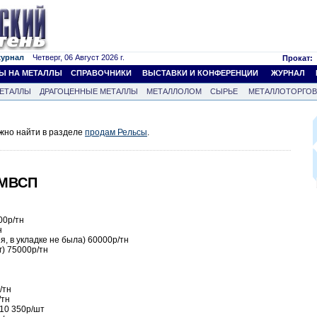
журнал
Четверг, 06 Август 2026 г.
Прокат:
Ы НА МЕТАЛЛЫ
СПРАВОЧНИКИ
ВЫСТАВКИ И КОНФЕРЕНЦИИ
ЖУРНАЛ
ЕТАЛЛЫ
ДРАГОЦЕННЫЕ МЕТАЛЛЫ
МЕТАЛЛОЛОМ
СЫРЬЕ
МЕТАЛЛОТОРГО
жно найти в разделе
продам Рельсы
.
 МВСП
00р/тн
н
я, в укладке не была) 60000р/тн
г) 75000р/тн
/тн
/тн
10 350р/шт