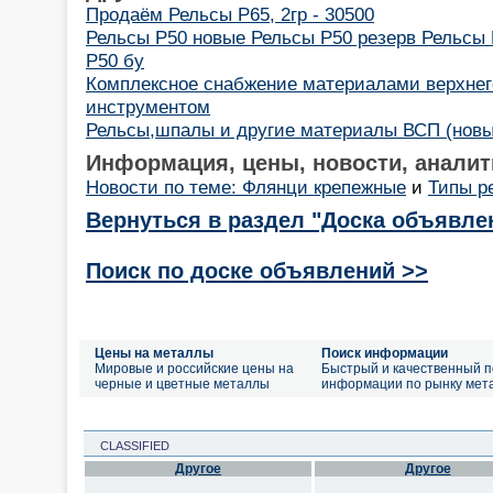
Продаём Рельсы Р65, 2гр - 30500
Рельсы Р50 новые Рельсы Р50 резерв Рельсы 
Р50 бу
Комплексное снабжение материалами верхнего
инструментом
Рельсы,шпалы и другие материалы ВСП (новые
Информация, цены, новости, аналит
Новости по теме: Флянци крепежные
и
Типы р
Вернуться в раздел "Доска объявле
Поиск по доске объявлений >>
Цены на металлы
Поиск информации
Мировые и российские цены на
Быстрый и качественный п
черные и цветные металлы
информации по рынку мет
CLASSIFIED
Другое
Другое