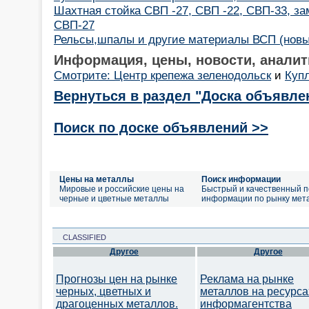
Шахтная стойка СВП -27, СВП -22, СВП-33, з
СВП-27
Рельсы,шпалы и другие материалы ВСП (новые
Информация, цены, новости, аналит
Смотрите: Центр крепежа зеленодольск
и
Куп
Вернуться в раздел "Доска объявле
Поиск по доске объявлений >>
Цены на металлы
Поиск информации
Мировые и российские цены на
Быстрый и качественный п
черные и цветные металлы
информации по рынку мет
CLASSIFIED
Другое
Другое
Прогнозы цен на рынке
Реклама на рынке
черных, цветных и
металлов на ресурса
драгоценных металлов.
информагентства