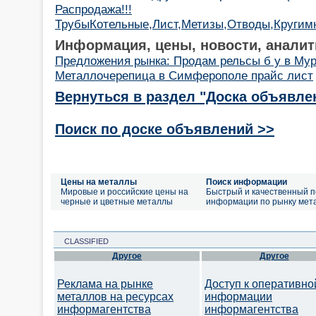
Распродажа!!!
ТрубыКотельные,Лист,Метизы,Отводы,Кругим
Информация, цены, новости, аналит
Предложения рынка: Продам рельсы б у в Му
Металлочерепица в Симферополе прайс лист
Вернуться в раздел "Доска объявле
Поиск по доске объявлений >>
Цены на металлы
Поиск информации
Мировые и российские цены на
Быстрый и качественный п
черные и цветные металлы
информации по рынку мет
CLASSIFIED
Другое
Другое
Реклама на рынке
Доступ к оперативно
металлов на ресурсах
информации
информагентства
информагентства