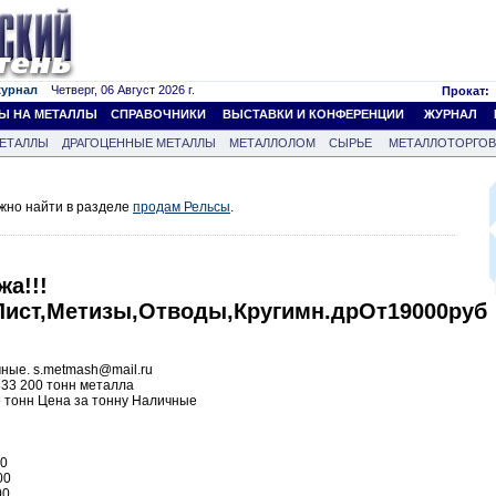
журнал
Четверг, 06 Август 2026 г.
Прокат:
Ы НА МЕТАЛЛЫ
СПРАВОЧНИКИ
ВЫСТАВКИ И КОНФЕРЕНЦИИ
ЖУРНАЛ
ЕТАЛЛЫ
ДРАГОЦЕННЫЕ МЕТАЛЛЫ
МЕТАЛЛОЛОМ
СЫРЬЕ
МЕТАЛЛОТОРГО
жно найти в разделе
продам Рельсы
.
а!!!
ист,Метизы,Отводы,Кругимн.дрОт19000руб
чные. s.metmash@mail.ru
33 200 тонн металла
тонн Цена за тонну Наличные
00
00
00