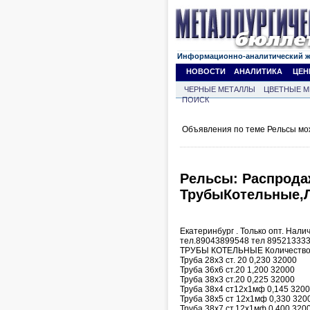
Информационно-аналитический 
НОВОСТИ
АНАЛИТИКА
ЦЕН
ЧЕРНЫЕ МЕТАЛЛЫ
ЦВЕТНЫЕ М
ПОИСК
Объявления по теме Рельсы мо
Рельсы: Распродаж
ТрубыКотельные,Л
Екатеринбург . Только опт. Нали
тел.89043899548 тел 895213333
ТРУБЫ КОТЕЛЬНЫЕ Количество 
Труба 28х3 ст. 20 0,230 32000
Труба 36х6 ст.20 1,200 32000
Труба 38х3 ст.20 0,225 32000
Труба 38х4 ст12х1мф 0,145 320
Труба 38х5 ст 12х1мф 0,330 320
Труба 38х7 ст.12х1мф 0,400 320