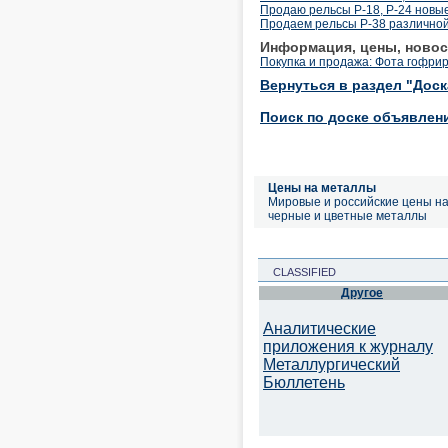
Продаю рельсы Р-18, Р-24 новые,
Продаем рельсы Р-38 различной 
Информация, цены, новос
Покупка и продажа: Фота гофри
Вернуться в раздел "Дос
Поиск по доске объявлен
Цены на металлы
Мировые и российские цены н
черные и цветные металлы
CLASSIFIED
Другое
Аналитические
приложения к журналу
Металлургический
Бюллетень