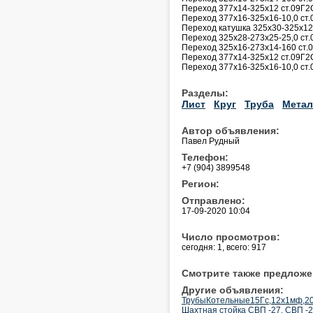
Переход 377х14-325х12 ст.09Г2
Переход 377х16-325х16-10,0 ст
Переход катушка 325х30-325х12
Пеpеход 325х28-273х25-25,0 ст.
Переход 325х16-273х14-160 ст.
Переход 377х14-325х12 ст.09Г2
Переход 377х16-325х16-10,0 ст
Разделы:
Лист
Круг
Труба
Метал
Автор объявления:
Павел Рудный
Телефон:
+7 (904) 3899548
Регион:
Отправлено:
17-09-2020 10:04
Число просмотров:
сегодня: 1, всего: 917
Смотрите также предложе
Другие объявления:
ТрубыКотельные15Гс,12х1мф,2
Шахтная стойка СВП -27, СВП -