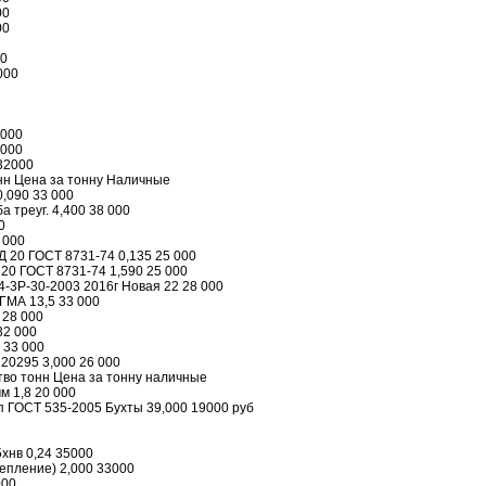
00
00
00
000
8000
8000
 32000
нн Цена за тонну Наличные
,090 33 000
а треуг. 4,400 38 000
0
8 000
Д 20 ГОСТ 8731-74 0,135 25 000
 20 ГОСТ 8731-74 1,590 25 000
4-3Р-30-2003 2016г Новая 22 28 000
ХГМА 13,5 33 000
 28 000
32 000
 33 000
 20295 3,000 26 000
во тонн Цена за тонну наличные
м 1,8 20 000
п ГОСТ 535-2005 Бухты 39,000 19000 руб
5хнв 0,24 35000
епление) 2,000 33000
000