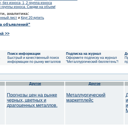
 без износа, 1, 2 группа износа
группы износа. Скидки на объем!
ти, аналитика:
рнный лист
и
Круг 20 купить
ка объявлений"
ий >>
Поиск информации
Подписка на журнал
Д
а
Быстрый и качественный поиск
Оформите подписку на журнал
П
информации по рынку металлов
"Металлургический бюллетень"!
п
Другое
Другое
Прогнозы цен на рынке
Металлургический
черных, цветных и
маркетплейс
драгоценных металлов.