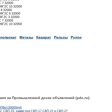
С 7 32000
.09Г2С 10 32000
 8 32000
09Г2С 6 32000
09Г2С 3 32000
С 7 32000
.09Г2С 10 32000
лопрокат
Метизы
Квадрат
Рельсы
Рулон
ния на Промышленной доске объявлений (pdo.ru):
0ПВот30000руб
22, СВП-33, замки под СВП-17,СВП-22 и СВП-27