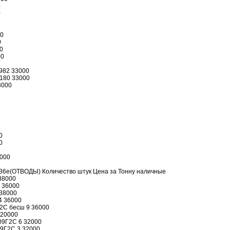
0
0
00
0
0
00
982 33000
,180 33000
3000
0
0
3000
6е(ОТВОДЫ) Количество штук Цена за Тонну наличные
 38000
0 36000
 38000
4 36000
Г2С бесш 9 36000
 20000
09Г2С 6 32000
09Г2С 3 32000