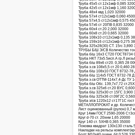
Труба 45х5 ст.12х1мф 0,085 320
Труба 42х5 ст.12х1мф 1,160 320
Труба 48х4 квд 1,020 32000
Труба 57х4 ст12х1мф 0,060 450
Труба 57х4,5 ст12х1мф 0,575 45
Труба 57х6 ст 20ПВ 0,835 32000
Труба 60х4 ст.20 2,000 32000
Труба 60х8 ст.20 0,665 32000
Труба 108х10 ст12х1мф 0,135 3
Труба 159х16 ст12х1мф 0,275 3
Труба 325х28(30) СТ. 15гс 3,890
ТРУБЫ Б/Ш Э/СВ Количество то
Труба б/ш 16х3 СТ20 ГОСТ8734 0
Труба НКТ 73х5.5исп.А гр.Л резьб
Труба б/ш 89х6 ст20. 0,365 28 00
Труба э.св 108х5,5 ст 20 0,460 2
Труба б/ш 108х10 ГОСТ 8732-78 
Труба б/ш 114х5 ГОСТ 8732-78 Д
Труба э.св ОТТМ-114х7,4-Дс ТУ 1
Труба б/ш Обс. 139,7х7,72 ст.25
Труба э.св 325х6 ст.20 ВУС 0,600
Труба б/ш 325х30 ст 15ГС 3,900 
Труба б/ш 325х36 ст.09Г2С 0,560
Труба э/св 1220х12 ст17Г1С гост
МЕТАЛЛОПРОКАТ и др. Количест
Лист оцинкованный (рулон) 0,7 м
Круг 14мм ГОСТ 2590-2006 Ст3с
Круг d-70 ст. 20хнм 1,65 20000
Круг 140 ст. 5ХНВ 0,365 35000
Поковка квадрат 130х130 сталь 
Накладки на рельсы комплект(кр
Болт М10х40 оцинк. б/г 0,526 33