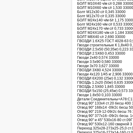
БОЛТ М10Х40 ч/м с/г 0,288 3300
БОЛТ М10Х60 ч/м с/г 1,530 3300
Болт М12х30 с/г 0,345 33000
Болт М12х70 с/г 0,335 33000
БОЛТ М24х140 ч/м б/г 1,175 330
Болт М24х160 ч/м с/г 0,533 3300
БОЛТ М24х170 ч/м с/г 0,733 3300
БОЛТ М24Х180 ч/м с/г 1,184 330
БОЛТ М8Х40 с/г 2,690 33000
ГВОЗДИ 1.6X25 ГОСТ 4028-63 0,
Гвозди строительные К 1,8х40 0
ГВОЗДИ 2,5х50 (50;35кг) 0,223 3
ГВОЗДИ 2.5Х60 0,453 33000
Гвозди 2х40 0,574 33000
Гвозди 3.5х90 0,580 33000
Гвозди 3х70 3,627 33000
ГВОЗДИ 3Х80 4,524 33000
Гвозди 4х120 1/45 кг 2,906 33000
ГВОЗДИ 6Х200 (25кг) 0,132 3300
ГВОЗДЬ 1.2х20 (50кг) 0,635 3300
ГВОЗДЬ 2.5X60 1,845 33000
ГВОЗДИ 5х150 (25;45кг) 0,573 3
Гвозди 1.8х50 0,103 33000
Детали Соединительны+A78:C13
Отвод 90" 133х4 ст.20 бесш 400
Отвод 90" 168х14 -09г2с бесш 5
Отвод 90" 219-12-09г2с бесш 76
Отвод 90" 377х16--09г2с бесш. 1
Отвод 90" и 45" 530х16-80 ст.09
Отвод 90" 530х12-160 сварной 3
Пеpеход 325х28-273х25-25,0 ст.
Переход 325х16-273х14-160 ст.