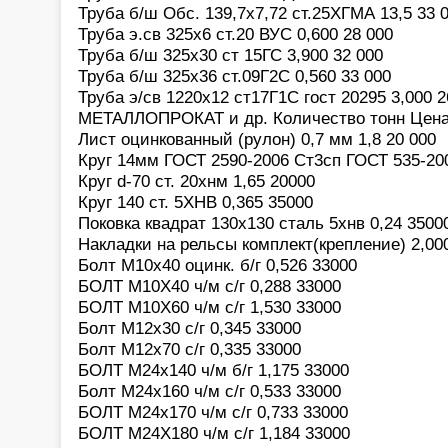
Труба б/ш Обс. 139,7х7,72 ст.25ХГМА 13,5 33 
Труба э.св 325х6 ст.20 ВУС 0,600 28 000
Труба б/ш 325х30 ст 15ГС 3,900 32 000
Труба б/ш 325х36 ст.09Г2С 0,560 33 000
Труба э/св 1220х12 ст17Г1С гост 20295 3,000 2
МЕТАЛЛОПРОКАТ и др. Количество тонн Цена
Лист оцинкованный (рулон) 0,7 мм 1,8 20 000
Круг 14мм ГОСТ 2590-2006 Ст3сп ГОСТ 535-200
Круг d-70 ст. 20хнм 1,65 20000
Круг 140 ст. 5ХНВ 0,365 35000
Поковка квадрат 130х130 сталь 5хнв 0,24 3500
Накладки на рельсы комплект(крепление) 2,00
Болт М10х40 оцинк. б/г 0,526 33000
БОЛТ М10Х40 ч/м с/г 0,288 33000
БОЛТ М10Х60 ч/м с/г 1,530 33000
Болт М12х30 с/г 0,345 33000
Болт М12х70 с/г 0,335 33000
БОЛТ М24х140 ч/м б/г 1,175 33000
Болт М24х160 ч/м с/г 0,533 33000
БОЛТ М24х170 ч/м с/г 0,733 33000
БОЛТ М24Х180 ч/м с/г 1,184 33000