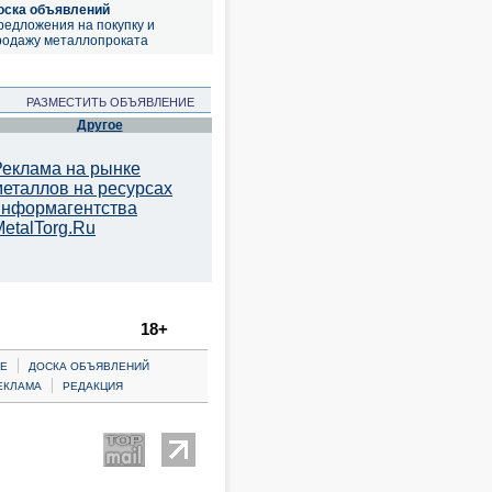
оска объявлений
редложения на покупку и
родажу металлопроката
РАЗМЕСТИТЬ ОБЪЯВЛЕНИЕ
Другое
Реклама на рынке
металлов на ресурсах
информагентства
etalTorg.Ru
18+
|
Е
ДОСКА ОБЪЯВЛЕНИЙ
|
ЕКЛАМА
РЕДАКЦИЯ