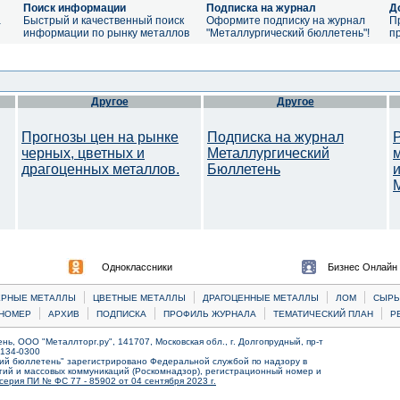
Поиск информации
Подписка на журнал
Д
а
Быстрый и качественный поиск
Оформите подписку на журнал
П
информации по рынку металлов
"Металлургический бюллетень"!
п
Другое
Другое
Прогнозы цен на рынке
Подписка на журнал
черных, цветных и
Металлургический
драгоценных металлов.
Бюллетень
M
Одноклассники
Бизнес Онлайн
|
|
|
|
ЕРНЫЕ МЕТАЛЛЫ
ЦВЕТНЫЕ МЕТАЛЛЫ
ДРАГОЦЕННЫЕ МЕТАЛЛЫ
ЛОМ
CЫРЬ
|
|
|
|
|
НОМЕР
АРХИВ
ПОДПИСКА
ПРОФИЛЬ ЖУРНАЛА
ТЕМАТИЧЕСКИЙ ПЛАН
Р
ь, ООО "Металлторг.ру", 141707, Московская обл., г. Долгопрудный, пр-т
) 134-0300
ий бюллетень" зарегистрировано Федеральной службой по надзору в
ий и массовых коммуникаций (Роскомнадзор), регистрационный номер и
серия ПИ № ФС 77 - 85902 от 04 сентября 2023 г.