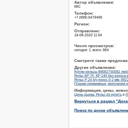
Автор объявления:
ККС
Телефон:
+7 (999) 6479490
Регион:
Отправлено:
18-08-2020 11:04
Число просмотров:
сегодня: 1, всего: 864
Смотрите также предложе
Другие объявления:
Куплю рельсы 89082750082 люб
Рельс КР-70, КР-140 без износа 
Рельс Р-24 б/у износ 0-2 мм. 8
Планки прижимные, крепления кра
Информация, цены, новос
Цены рынка: Рельс р5 купить
и
Л
Вернуться в раздел "Дос
Поиск по доске объявлен