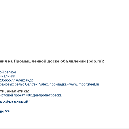
ния на Промышленной доске объявлений (pdo.ru):
ой регион
в наличии
9223565577 Александр
новых рельс Gantrex, Valex, прокладка - www.importsteel.ru
ти, аналитика:
истовой прокат 40х Днепропетровска
ка объявлений"
ий >>