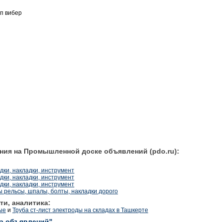
п вибер
ния на Промышленной доске объявлений (pdo.ru):
дки, накладки, инструмент
дки, накладки, инструмент
дки, накладки, инструмент
ы рельсы, шпалы, болты, накладки дорого
ти, аналитика:
ые
и
Труба ст-лист электроды на складах в Ташкерте
ка объявлений"