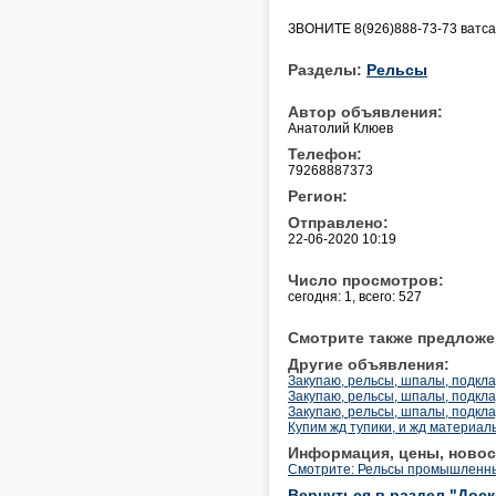
ЗВОНИТЕ 8(926)888-73-73 ватса
Разделы:
Рельсы
Автор объявления:
Анатолий Клюев
Телефон:
79268887373
Регион:
Отправлено:
22-06-2020 10:19
Число просмотров:
сегодня: 1, всего: 527
Смотрите также предложе
Другие объявления:
Закупаю, рельсы, шпалы, подкла
Закупаю, рельсы, шпалы, подкла
Закупаю, рельсы, шпалы, подкла
Купим жд тупики, и жд материал
Информация, цены, новос
Смотрите: Рельсы промышленн
Вернуться в раздел "Дос