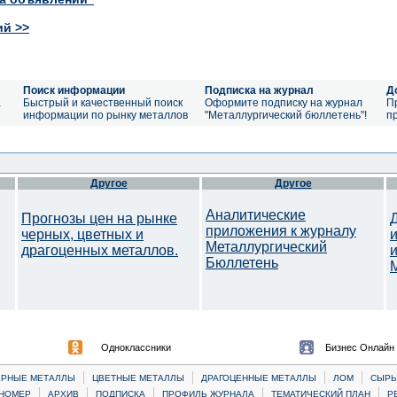
ий >>
Поиск информации
Подписка на журнал
Д
а
Быстрый и качественный поиск
Оформите подписку на журнал
П
информации по рынку металлов
"Металлургический бюллетень"!
п
Другое
Другое
Аналитические
Прогнозы цен на рынке
приложения к журналу
черных, цветных и
Металлургический
драгоценных металлов.
Бюллетень
Одноклассники
Бизнес Онлайн
|
|
|
|
ЕРНЫЕ МЕТАЛЛЫ
ЦВЕТНЫЕ МЕТАЛЛЫ
ДРАГОЦЕННЫЕ МЕТАЛЛЫ
ЛОМ
CЫРЬ
|
|
|
|
|
НОМЕР
АРХИВ
ПОДПИСКА
ПРОФИЛЬ ЖУРНАЛА
ТЕМАТИЧЕСКИЙ ПЛАН
Р