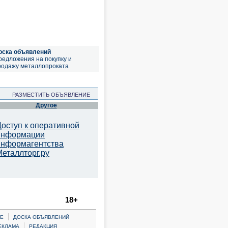
оска объявлений
редложения на покупку и
родажу металлопроката
РАЗМЕСТИТЬ ОБЪЯВЛЕНИЕ
Другое
Доступ к оперативной
информации
информагентства
Металлторг.ру
18+
|
Е
ДОСКА ОБЪЯВЛЕНИЙ
|
ЕКЛАМА
РЕДАКЦИЯ