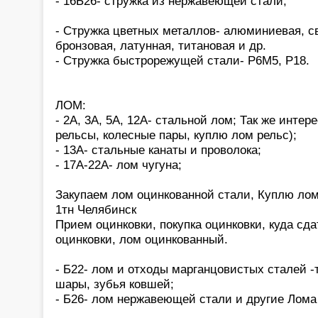
- 16Б26- стружка из нержавеющей стали;
- Стружка цветных металлов- алюминиевая, с
бронзовая, латунная, титановая и др.
- Стружка быстрорежущей стали- Р6М5, Р18.
ЛОМ:
- 2А, 3А, 5А, 12А- стальной лом; Так же интер
рельсы, колесные пары, куплю лом рельс);
- 13А- стальные канаты и проволока;
- 17А-22А- лом чугуна;
Закупаем лом оцинкованной стали, Куплю лом 
1тн Челябинск
Прием оцинковки, покупка оцинковки, куда сда
оцинковки, лом оцинкованный.
- Б22- лом и отходы марганцовистых сталей -
шары, зубья ковшей;
- Б26- лом нержавеющей стали и другие Лома