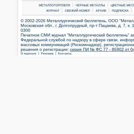
|
|
МЕТАЛЛОТОРГОВЛЯ
ЧЕРНЫЕ МЕТАЛЛЫ
ЦВЕТНЫЕ МЕТ
|
|
|
|
ЖУРНАЛ
СВЕЖИЙ НОМЕР
АРХИВ
ПОДПИСКА
© 2002-2026 Металлургический бюллетень, ООО "Металлт
Московская обл., г. Долгопрудный, пр-т Пацаева, д. 7, к. 1
0300
Печатное СМИ журнал "Металлургический бюллетень" з
Федеральной службой по надзору в сфере связи, инфор
массовых коммуникаций (Роскомнадзор), регистрационн
решения о регистрации:
серия ПИ № ФС 77 - 85902 от 04
О журнале |
Реклама |
Контакты