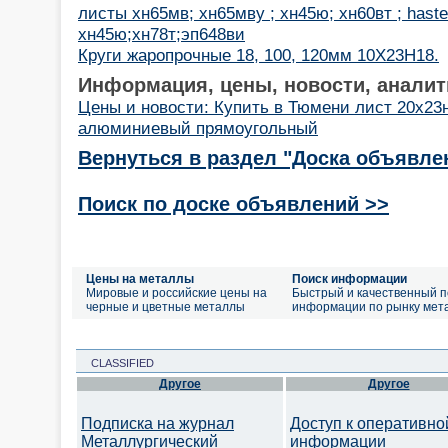
листы хн65мв; хн65мву ; хн45ю; хн60вт ; hastel
хн45ю;хн78т;эп648ви
Круги жаропрочные 18, 100, 120мм 10Х23Н18.
Информация, цены, новости, аналит
Цены и новости: Купить в Тюмени лист 20х23
алюминиевый прямоугольный
Вернуться в раздел "Доска объявле
Поиск по доске объявлений >>
Цены на металлы
Поиск информации
Мировые и российские цены на
Быстрый и качественный п
черные и цветные металлы
информации по рынку мет
CLASSIFIED
Другое
Другое
Подписка на журнал
Доступ к оперативно
Металлургический
информации