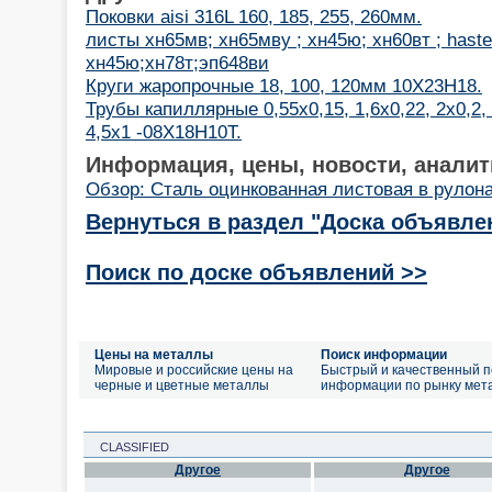
Поковки aisi 316L 160, 185, 255, 260мм.
листы хн65мв; хн65мву ; хн45ю; хн60вт ; hastel
хн45ю;хн78т;эп648ви
Круги жаропрочные 18, 100, 120мм 10Х23Н18.
Трубы капиллярные 0,55х0,15, 1,6х0,22, 2х0,2, 2
4,5х1 -08Х18Н10Т.
Информация, цены, новости, аналит
Обзор: Сталь оцинкованная листовая в рулон
Вернуться в раздел "Доска объявле
Поиск по доске объявлений >>
Цены на металлы
Поиск информации
Мировые и российские цены на
Быстрый и качественный п
черные и цветные металлы
информации по рынку мет
CLASSIFIED
Другое
Другое