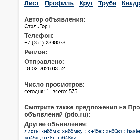
Лист
Профиль
Круг
Труба
Квадр
Автор объявления:
СтальГорн
Телефон:
+7 (351) 2398078
Регион:
Отправлено:
18-02-2026 03:52
Число просмотров:
сегодня: 1, всего: 575
Смотрите также предложения на Пр
объявлений (pdo.ru):
Другие объявления:
листы хн65мв; хн65мву ; хн45ю; хн60вт ; hastel
хн45ю;хн78т;эп648ви