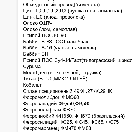
Обмеднённый провод(биметалл)
Цинк Ц0,Ц1,Ц2,Ц3 (чушка в т.ч. ломанная)
Цинк Ц0 (анод, проволока)
Олово О1ПЧ
Олово (лом, самоплав)
Припой ПОС10–90
Баббит Б-83 ГОСТ или брак
Баббит Б-16 (чушка, самоплав)
Баббит БН
Припой ПОС Су4-14/Гарт(типографский шриф
Сурьма
Молибден (в т.ч. печной, стружка)
Титан (ВТ1-0,МИКС,ЛИТЬЁ)
Кобальт
Сплав прецизионный 49КФ,27КХ,29НК
Ферромолибден ФМО60
Феррованадий ФВд50,ФВд80
Ферровольфрам ФВ70
Феррониобий ФНб60, ФНб70 (бразильский)
Ферросилиций ФС25, ФС45, ФС65, ФС75
Ферромарганец ФМн78;ФМ88