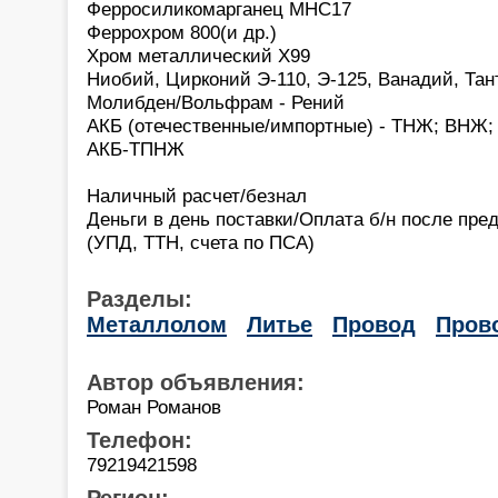
Ферросиликомарганец МНС17
Феррохром 800(и др.)
Хром металлический Х99
Ниобий, Цирконий Э-110, Э-125, Ванадий, Тан
Молибден/Вольфрам - Рений
АКБ (отечественные/импортные) - ТНЖ; ВНЖ; Н
АКБ-ТПНЖ
Наличный расчет/безнал
Деньги в день поставки/Оплата б/н после пре
(УПД, ТТН, счета по ПСА)
Разделы:
Металлолом
Литье
Провод
Пров
Автор объявления:
Роман Романов
Телефон:
79219421598
Регион: