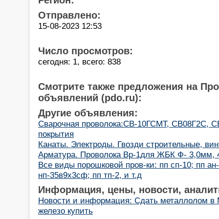
Отправлено:
15-08-2023 12:53
Число просмотров:
сегодня: 1, всего: 838
Смотрите также предложения на Пр
объявлений (pdo.ru):
Другие объявления:
Cварочная проволока:СВ-10ГСМТ, СВ08Г2С, С
покрытия
Канаты. Электроды. Гвозди строительные, ви
Арматура. Проволока Вр-1для ЖБК Ф- 3,0мм, 
Все виды порошковой пров-ки: пп сп-10; пп ан-
нп-35в9х3сф; пп тп-2, и т.д
Информация, цены, новости, аналит
Новости и информация: Сдать металлолом в 
железо купить