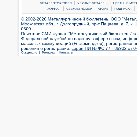
|
|
МЕТАЛЛОТОРГОВЛЯ
ЧЕРНЫЕ МЕТАЛЛЫ
ЦВЕТНЫЕ МЕТ
|
|
|
|
ЖУРНАЛ
СВЕЖИЙ НОМЕР
АРХИВ
ПОДПИСКА
© 2002-2026 Металлургический бюллетень, ООО "Металлт
Московская обл., г. Долгопрудный, пр-т Пацаева, д. 7, к. 1
0300
Печатное СМИ журнал "Металлургический бюллетень" з
Федеральной службой по надзору в сфере связи, инфор
массовых коммуникаций (Роскомнадзор), регистрационн
решения о регистрации:
серия ПИ № ФС 77 - 85902 от 04
О журнале |
Реклама |
Контакты