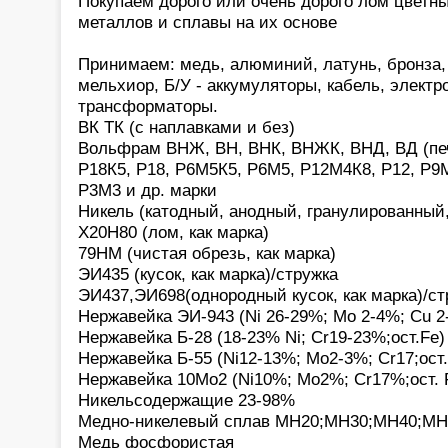
Покупаем дорого или очень дорого лом цветн
металлов и сплавы на их основе
Принимаем: медь, алюминий, латунь, бронза,
мельхиор, Б/У - аккумуляторы, кабель, электр
трансформаторы.
ВК ТК (с наплавками и без)
Вольфрам ВНЖ, ВН, ВНК, ВНЖК, ВНД, ВД (печ
Р18К5, Р18, Р6М5К5, Р6М5, Р12М4К8, Р12, Р9М
Р3М3 и др. марки
Никель (катодный, анодный, гранулированный
Х20Н80 (лом, как марка)
79НМ (чистая обрезь, как марка)
ЭИ435 (кусок, как марка)/стружка
ЭИ437,ЭИ698(однородный кусок, как марка)/ст
Нержавейка ЭИ-943 (Ni 26-29%; Мо 2-4%; Cu 2
Нержавейка Б-28 (18-23% Ni; Cr19-23%;ост.Fe)
Нержавейка Б-55 (Ni12-13%; Мо2-3%; Cr17;ост.
Нержавейка 10Мо2 (Ni10%; Мо2%; Cr17%;ост. 
Никельсодержащие 23-98%
Медно-никелевый сплав МН20;МН30;МН40;М
Медь фосфористая