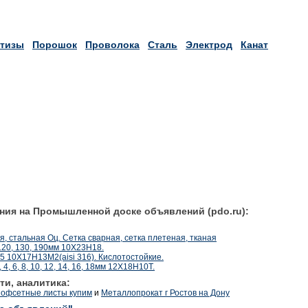
тизы
Порошок
Проволока
Сталь
Электрод
Канат
ния на Промышленной доске объявлений (pdo.ru):
, стальная Оц. Сетка сварная, сетка плетеная, тканая
120, 130, 190мм 10Х23Н18.
 10Х17Н13М2(aisi 316). Кислотостойкие.
4, 6, 8, 10, 12, 14, 16, 18мм 12Х18Н10Т.
ти, аналитика:
офсетные листы купим
и
Металлопрокат г Ростов на Дону