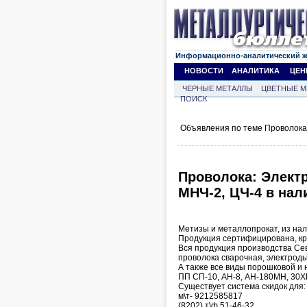
Информационно-аналитический 
НОВОСТИ
АНАЛИТИКА
ЦЕН
ЧЕРНЫЕ МЕТАЛЛЫ
ЦВЕТНЫЕ М
ПОИСК
Объявления по теме Проволока
Проволока: Электр
МНЧ-2, ЦЧ-4 в нал
Метизы и металлопрокат, из нал
Продукция сертифицирована, кр
Вся продукция производства Сев
проволока сварочная, электроды,
А также все виды порошковой и 
ПП СП-10, АН-8, АН-180МН, 30ХГ
Существует система скидок для:
м\т- 9212585817
(8202) т\ф 51-46-32