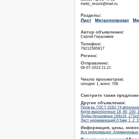
metiz_resurs@mail.ru
Разделы:
Лист
Металлопрокат
Ме
Автор объявления:
Сергей Герасимов
Телефон:
79212585817
Регион:
Отправлено:
06-07-2023 21:21
Число просмотров:
сегодня: 1, всего: 708
Смотрите также предложе
Другие объявления:
Пров-ка. ГОСТ-3282-74 вязальная
Круги жаропрочные 18, 80, 100, 
Трубы бесшовные 168х16, 273х25
Лист нержавеющий 0,5мм, 1, 2, 3, 
Информация, цены, новос
Вся информация: Алюминиевые 