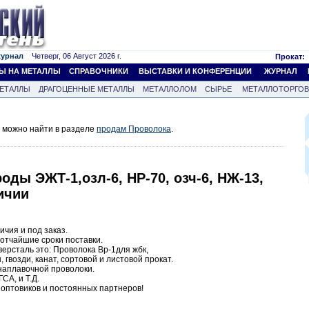
журнал
Четверг, 06 Август 2026 г.
Прокат:
Ы НА МЕТАЛЛЫ
СПРАВОЧНИКИ
ВЫСТАВКИ И КОНФЕРЕНЦИИ
ЖУРНАЛ
ЕТАЛЛЫ
ДРАГОЦЕННЫЕ МЕТАЛЛЫ
МЕТАЛЛОЛОМ
СЫРЬЕ
МЕТАЛЛОТОРГО
 можно найти в разделе
продам Проволока
.
оды ЭЖТ-1,озл-6, НР-70, озч-6, НЖ-13,
ичии
ичия и под заказ.
отчайшие сроки поставки.
ерсталь это: Проволока Вр-1для жбк,
 гвозди, канат, сортовой и листовой прокат.
наплавочной проволоки.
СА, и Т.Д.
 оптовиков и постоянных партнеров!