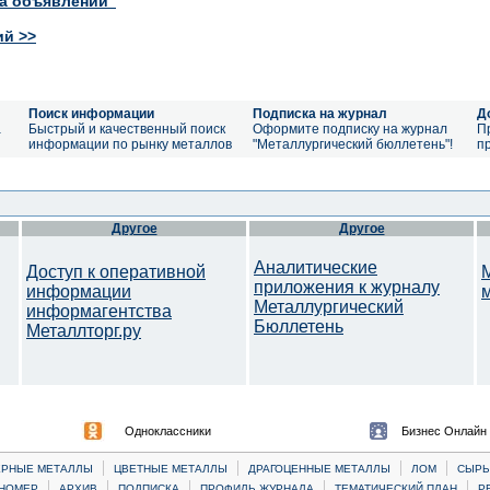
ка объявлений"
ий >>
Поиск информации
Подписка на журнал
Д
а
Быстрый и качественный поиск
Оформите подписку на журнал
П
информации по рынку металлов
"Металлургический бюллетень"!
п
Другое
Другое
Аналитические
Доступ к оперативной
приложения к журналу
информации
Металлургический
информагентства
Бюллетень
Металлторг.ру
Одноклассники
Бизнес Онлайн
|
|
|
|
ЕРНЫЕ МЕТАЛЛЫ
ЦВЕТНЫЕ МЕТАЛЛЫ
ДРАГОЦЕННЫЕ МЕТАЛЛЫ
ЛОМ
CЫРЬ
|
|
|
|
|
НОМЕР
АРХИВ
ПОДПИСКА
ПРОФИЛЬ ЖУРНАЛА
ТЕМАТИЧЕСКИЙ ПЛАН
Р