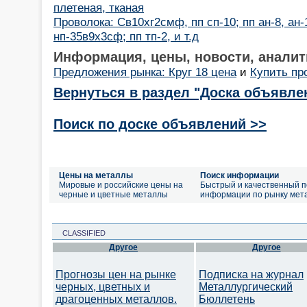
плетеная, тканая
Проволока: Св10хг2смф, пп сп-10; пп ан-8, ан-
нп-35в9х3сф; пп тп-2, и т.д
Информация, цены, новости, аналит
Предложения рынка: Круг 18 цена
и
Купить пр
Вернуться в раздел "Доска объявле
Поиск по доске объявлений >>
Цены на металлы
Поиск информации
Мировые и российские цены на
Быстрый и качественный п
черные и цветные металлы
информации по рынку мет
CLASSIFIED
Другое
Другое
Прогнозы цен на рынке
Подписка на журнал
черных, цветных и
Металлургический
драгоценных металлов.
Бюллетень