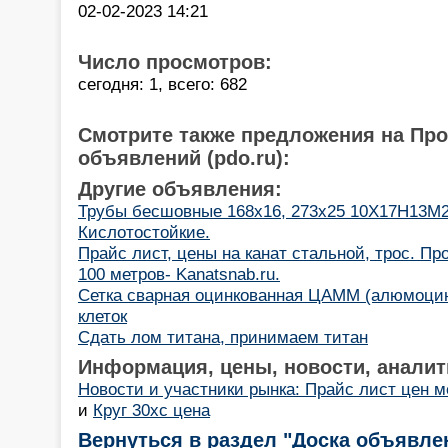
02-02-2023 14:21
Число просмотров:
сегодня: 1, всего: 682
Смотрите также предложения на Пр
объявлений (pdo.ru):
Другие объявления:
Трубы бесшовные 168х16, 273х25 10Х17Н13М2(a
Кислотостойкие.
Прайс лист, цены на канат стальной, трос. Пр
100 метров- Kanatsnab.ru.
Сетка сварная оцинкованная ЦАММ (алюмоцин
клеток
Сдать лом титана, принимаем титан
Информация, цены, новости, аналит
Новости и участники рынка: Прайс лист цен 
и
Круг 30хс цена
Вернуться в раздел "Доска объявле