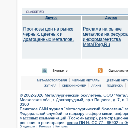
CLASSIFIED
Другое
Другое
Прогнозы цен на рынке
Реклама на рынке
черных, цветных и
металлов на ресурса
драгоценных металлов.
информагентства
MetalTorg.Ru
ВКонтакте
Одноклассни
|
|
МЕТАЛЛОТОРГОВЛЯ
ЧЕРНЫЕ МЕТАЛЛЫ
ЦВЕТНЫЕ МЕТ
|
|
|
|
ЖУРНАЛ
СВЕЖИЙ НОМЕР
АРХИВ
ПОДПИСКА
© 2002-2026 Металлургический бюллетень, ООО "Металлт
Московская обл., г. Долгопрудный, пр-т Пацаева, д. 7, к. 1
0300
Печатное СМИ журнал "Металлургический бюллетень" з
Федеральной службой по надзору в сфере связи, инфор
массовых коммуникаций (Роскомнадзор), регистрационн
решения о регистрации:
серия ПИ № ФС 77 - 85902 от 04
О журнале |
Реклама |
Контакты