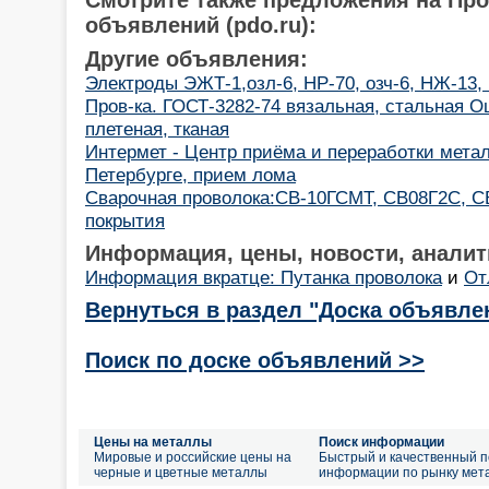
объявлений (pdo.ru):
Другие объявления:
Электроды ЭЖТ-1,озл-6, НР-70, озч-6, НЖ-13,
Пров-ка. ГОСТ-3282-74 вязальная, стальная Оц
плетеная, тканая
Интермет - Центр приёма и переработки мета
Петербурге, прием лома
Cварочная проволока:СВ-10ГСМТ, СВ08Г2С, С
покрытия
Информация, цены, новости, аналит
Информация вкратце: Путанка проволока
и
От
Вернуться в раздел "Доска объявле
Поиск по доске объявлений >>
Цены на металлы
Поиск информации
Мировые и российские цены на
Быстрый и качественный п
черные и цветные металлы
информации по рынку мет