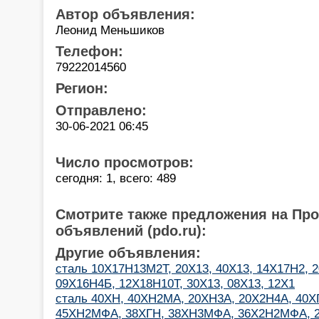
Автор объявления:
Леонид Меньшиков
Телефон:
79222014560
Регион:
Отправлено:
30-06-2021 06:45
Число просмотров:
сегодня: 1, всего: 489
Смотрите также предложения на Пр
объявлений (pdo.ru):
Другие объявления:
сталь 10X17Н13М2Т, 20Х13, 40Х13, 14Х17Н2, 
09Х16Н4Б, 12Х18Н10Т, 30Х13, 08Х13, 12Х1
сталь 40ХН, 40ХН2МА, 20ХН3А, 20Х2Н4А, 40
45ХН2МФА, 38ХГН, 38ХН3МФА, 36Х2Н2МФА, 