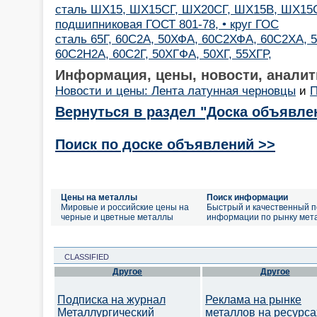
сталь ШХ15, ШХ15СГ, ШХ20СГ, ШХ15В, ШХ15С
подшипниковая ГОСТ 801-78, • круг ГОС
сталь 65Г, 60С2А, 50ХФА, 60С2ХФА, 60С2ХА, 
60С2Н2А, 60С2Г, 50ХГФА, 50ХГ, 55ХГР,
Информация, цены, новости, аналит
Новости и цены: Лента латунная черновцы
и
П
Вернуться в раздел "Доска объявле
Поиск по доске объявлений >>
Цены на металлы
Поиск информации
Мировые и российские цены на
Быстрый и качественный п
черные и цветные металлы
информации по рынку мет
CLASSIFIED
Другое
Другое
Подписка на журнал
Реклама на рынке
Металлургический
металлов на ресурса