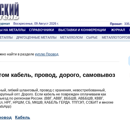
журнал
Воскресенье, 09 Август 2026 г.
Прокат:
335.
Ы НА МЕТАЛЛЫ
СПРАВОЧНИКИ
ВЫСТАВКИ И КОНФЕРЕНЦИИ
ЖУРНАЛ
ЕТАЛЛЫ
ДРАГОЦЕННЫЕ МЕТАЛЛЫ
МЕТАЛЛОЛОМ
СЫРЬЕ
МЕТАЛЛОТОРГО
жно найти в разделе
куплю Провод
.
ом кабель, провод, дорого, самовывоз
ный, гибкий шланговый, провод с хранения, невостребованный,
 крупный опт. Дорого. Если кабель не поврежден оплачиваем как
Выезд по регионам России. (ВВГ, АВВГ, ВББШВ, АВББШВ, КВВГ,
хл, НРГ, НРШМ, СБ, МКШВ, КАБЕЛЬ ГЕРДА. ТППЭП, СОБИТ и многие
atsApp)
ровод
Кабель