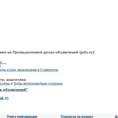
ния на Промышленной доске объявлений (pdo.ru):
.....
)
оды и газа, канализации в Ставрополь
ти, аналитика:
а цены
и
Трубы водопроводные стальные
ка объявлений"
ий >>
Поиск информации
Подписка на журнал
Д