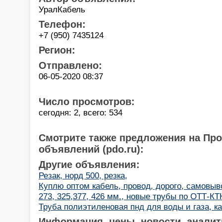
УралКабель
Телефон:
+7 (950) 7435124
Регион:
Отправлено:
06-05-2020 08:37
Число просмотров:
сегодня: 2, всего: 534
Смотрите также предложения на Пр
объявлений (pdo.ru):
Другие объявления:
Резак, норд 500, резка,
Куплю оптом кабель, провод, дорого, самовыв
273, 325,377, 426 мм., новые трубы по ОТТ-КТ
Труба полиэтиленовая пнд для воды и газа, к
Информация, цены, новости, аналит