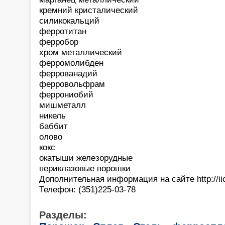
кремний кристалический
силикокальций
ферротитан
ферробор
хром металлический
ферромолибден
феррованадий
ферровольфрам
феррониобий
мишметалл
никель
баббит
олово
кокс
окатыши железорудные
периклазовые порошки
Дополнительная информация на сайте http://ii
Телефон: (351)225-03-78
Разделы: