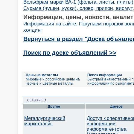
Вольфрам марки ВА-1 (фольга, листы, плиты)
Сурьма (чушки, куски), олово, припои, висмут
Информация, цены, новости, аналит
Информация на сайте: Покупаем порошок во
холдинг
Вернуться в раздел "Доска объявле
Поиск по доске объявлений >>
Цены на металлы
Поиск информации
Мировые и российские цены на
Быстрый и качественный п
черные и цветные металлы
информации по рынку мет
CLASSIFIED
Другое
Другое
Металлургический
Доступ к оперативно
маркетплейс
информации
информагентства