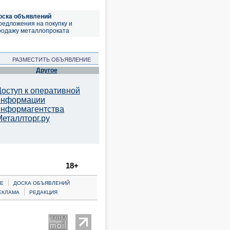
оска объявлений
редложения на покупку и
родажу металлопроката
РАЗМЕСТИТЬ ОБЪЯВЛЕНИЕ
Другое
Доступ к оперативной
информации
информагентства
Металлторг.ру
18+
|
Е
ДОСКА ОБЪЯВЛЕНИЙ
|
ЕКЛАМА
РЕДАКЦИЯ