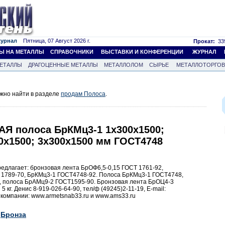
журнал
Пятница, 07 Август 2026 г.
Прокат:
339
Ы НА МЕТАЛЛЫ
СПРАВОЧНИКИ
ВЫСТАВКИ И КОНФЕРЕНЦИИ
ЖУРНАЛ
ЕТАЛЛЫ
ДРАГОЦЕННЫЕ МЕТАЛЛЫ
МЕТАЛЛОЛОМ
СЫРЬЕ
МЕТАЛЛОТОРГО
жно найти в разделе
продам Полоса
.
Я полоса БрКМц3-1 1х300х1500;
00х1500; 3х300х1500 мм ГОСТ4748
едлагает: бронзовая лента БрОФ6,5-0,15 ГОСТ 1761-92,
 1789-70, БрКМц3-1 ГОСТ4748-92. Полоса БрКМц3-1 ГОСТ4748,
, полоса БрАМц9-2 ГОСТ1595-90. Бронзовая лента БрОЦ4-3
кг. Денис 8-919-026-64-90, тел/ф (49245)2-11-19, Е-mail:
компании: www.armetsnab33.ru и www.ams33.ru
Бронза