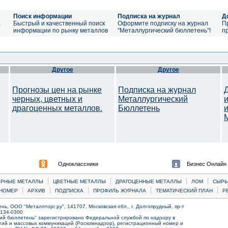
Поиск информации
Подписка на журнал
Д
а
Быстрый и качественный поиск
Оформите подписку на журнал
П
информации по рынку металлов
"Металлургический бюллетень"!
п
Другое
Другое
Прогнозы цен на рынке
Подписка на журнал
черных, цветных и
Металлургический
драгоценных металлов.
Бюллетень
Одноклассники
Бизнес Онлайн
|
|
|
|
ЕРНЫЕ МЕТАЛЛЫ
ЦВЕТНЫЕ МЕТАЛЛЫ
ДРАГОЦЕННЫЕ МЕТАЛЛЫ
ЛОМ
CЫРЬ
|
|
|
|
|
НОМЕР
АРХИВ
ПОДПИСКА
ПРОФИЛЬ ЖУРНАЛА
ТЕМАТИЧЕСКИЙ ПЛАН
Р
ь, ООО "Металлторг.ру", 141707, Московская обл., г. Долгопрудный, пр-т
) 134-0300
ий бюллетень" зарегистрировано Федеральной службой по надзору в
ий и массовых коммуникаций (Роскомнадзор), регистрационный номер и