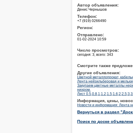
Автор объявления:
Денис Чернышов
Телефон:
+7 (919) 0266490
Регион:
Отправлено:
01-02-2024 10:59
Число просмотров:
сегодня: 3, всего: 343
Смотрите также предложе
Другие объявления:
Цветной металлопрокат, кабельн
Лента нейзильберовая и мельхи
Закупаем цветные металлы нержа
нихром.
Лист 0.5,0.8,1;1.2;1.5;1.6;2;2.5;3
Информация, цены, новос
Новости и информация: Лента 
Вернуться в раздел "Дос
Поиск по доске объявлен