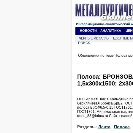
Информационно-аналитический 
НОВОСТИ
АНАЛИТИКА
ЦЕН
ЧЕРНЫЕ МЕТАЛЛЫ
ЦВЕТНЫЕ М
ПОИСК
Объявления по теме Полоса мо
Полоса: БРОНЗОВА
1,5х300х1500; 2х3
ООО АрМетСнаб г. Кольчугино пр
бериллиевая бронза БрБ2 ГОСТ
полоса БрОФ6,5-0,15 ГОСТ1761.
ГОСТ1761. Минимальная партия 5 
dens_83@inbox.ru Сайты нашей 
Разделы:
Лента
Полоса