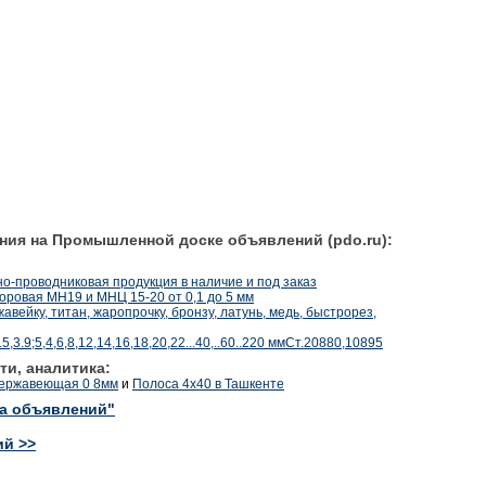
ния на Промышленной доске объявлений (pdo.ru):
о-проводниковая продукция в наличие и под заказ
оровая МН19 и МНЦ 15-20 от 0,1 до 5 мм
вейку, титан, жаропрочку, бронзу, латунь, медь, быстрорез,
,3.5,3.9;5,4,6,8,12,14,16,18,20,22...40,..60..220 ммСт.20880,10895
ти, аналитика:
нержавеющая 0 8мм
и
Полоса 4х40 в Ташкенте
ка объявлений"
ий >>