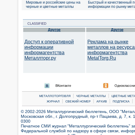
Мировые и российские цены на
Быстрый и качественный п
черные и цветные металлы
информации по рынку мет
CLASSIFIED
Другое
Другое
Доступ к оперативной
Реклама на рынке
информации
металлов на ресурса
информагентства
информагентства
Металлторг.ру
MetalTorg.Ru
ВКонтакте
Одноклассни
|
|
МЕТАЛЛОТОРГОВЛЯ
ЧЕРНЫЕ МЕТАЛЛЫ
ЦВЕТНЫЕ МЕТ
|
|
|
|
ЖУРНАЛ
СВЕЖИЙ НОМЕР
АРХИВ
ПОДПИСКА
© 2002-2026 Металлургический бюллетень, ООО "Металлт
Московская обл., г. Долгопрудный, пр-т Пацаева, д. 7, к. 1
0300
Печатное СМИ журнал "Металлургический бюллетень" з
Федеральной службой по надзору в сфере связи, инфор