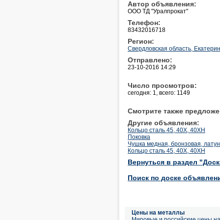
Автор объявления:
ООО ТД "Уралпрокат"
Телефон:
83432016718
Регион:
Свердловская область, Екатерин
Отправлено:
23-10-2016 14:29
Число просмотров:
сегодня: 1, всего: 1149
Смотрите также предложе
Другие объявления:
Кольцо сталь 45, 40Х, 40ХН
Поковка
Чушка медная, бронзовая, лату
Кольцо сталь 45, 40Х, 40ХН
Вернуться в раздел "Дос
Поиск по доске объявлен
Цены на металлы
Мировые и российские цены н