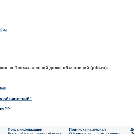
бург
ния на Промышленной доске объявлений (pdo.ru):
нная
ка объявлений"
ий >>
Поиск информации
Подписка на журнал
Д
а
Быстрый и качественный поиск
Оформите подписку на журнал
П