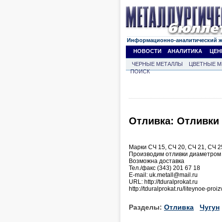
Информационно-аналитический 
НОВОСТИ
АНАЛИТИКА
ЦЕН
ЧЕРНЫЕ МЕТАЛЛЫ
ЦВЕТНЫЕ М
ПОИСК
Отливка: Отливки 
Марки СЧ 15, СЧ 20, СЧ 21, СЧ 2
Производим отливки диаметром о
Возможна доставка
Тел./факс (343) 201 67 18
Е-mail: uk.metall@mail.ru
URL: http://tduralprokat.ru
http://tduralprokat.ru/liteynoe-proi
Разделы:
Отливка
Чугун