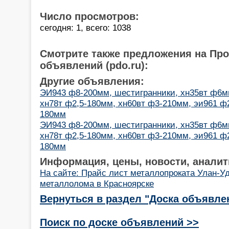
Число просмотров:
сегодня: 1, всего: 1038
Смотрите также предложения на Пр
объявлений (pdo.ru):
Другие объявления:
ЭИ943 ф8-200мм, шестигранники, хн35вт ф6
хн78т ф2,5-180мм, хн60вт ф3-210мм, эи961 
180мм
ЭИ943 ф8-200мм, шестигранники, хн35вт ф6
хн78т ф2,5-180мм, хн60вт ф3-210мм, эи961 
180мм
Информация, цены, новости, аналит
На сайте: Прайс лист металлопроката Улан-У
металлолома в Красноярске
Вернуться в раздел "Доска объявле
Поиск по доске объявлений >>