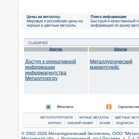
Цены на металлы
Поиск информации
Мировые и российские цены на
Быстрый и качественный п
черные и цветные металлы
информации по рынку мет
CLASSIFIED
Другое
Другое
Доступ к оперативной
Металлургический
информации
маркетплейс
информагентства
Металлторг.ру
ВКонтакте
Одноклассни
|
|
МЕТАЛЛОТОРГОВЛЯ
ЧЕРНЫЕ МЕТАЛЛЫ
ЦВЕТНЫЕ МЕТ
|
|
|
|
ЖУРНАЛ
СВЕЖИЙ НОМЕР
АРХИВ
ПОДПИСКА
© 2002-2026 Металлургический бюллетень, ООО "Металлт
Московская обл., г. Долгопрудный, пр-т Пацаева, д. 7, к. 1