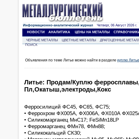
Информационно-аналитический журнал
Четверг, 06 Август 2026 г.
НОВОСТИ
АНАЛИТИКА
ЦЕНЫ НА МЕТАЛЛЫ
СПРАВОЧНИК
ЧЕРНЫЕ МЕТАЛЛЫ
ЦВЕТНЫЕ МЕТАЛЛЫ
ДРАГОЦЕННЫЕ МЕТАЛ
ПОИСК
Объявления по теме Литье можно найти в разделе
куплю Лить
Литье: Продам/Куплю ферросплавы
Пл,Окатыш,электроды,Кокс
Ферросилиций ФС45, ФС65, ФС75;
• Феррохром ФХ005А, ФХ006А, ФХ010А ФХ025
• Силикомарганец МнС17; FeSiMn18LP
• Ферромарганец ФМн78, ФМн88;
• Силикокальций СК30;