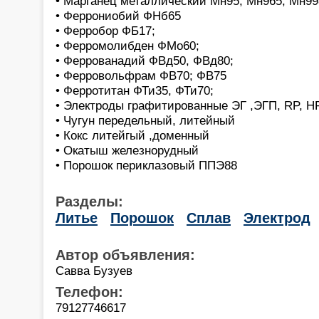
• Марганец металлический Мн95, Мн965; Мн99
• Феррониобий ФНб65
• Ферробор ФБ17;
• Ферромолибден ФМо60;
• Феррованадий ФВд50, ФВд80;
• Ферровольфрам ФВ70; ФВ75
• Ферротитан ФТи35, ФТи70;
• Электроды графитированные ЭГ ,ЭГП, RP, H
• Чугун передельный, литейный
• Кокс литейгый ,доменный
• Окатыш железнорудный
• Порошок периклазовый ППЭ88
Разделы:
Литье
Порошок
Сплав
Электрод
Автор объявления:
Савва Бузуев
Телефон:
79127746617