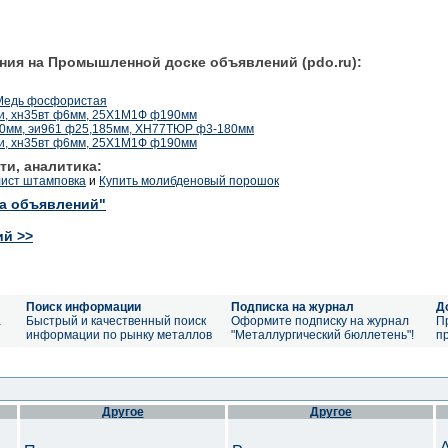
ния на Промышленной доске объявлений (pdo.ru):
 Медь фосфористая
и, хн35вт ф6мм, 25Х1М1Ф ф190мм
210мм, эи961 ф25,185мм, ХН77ТЮР ф3-180мм
и, хн35вт ф6мм, 25Х1М1Ф ф190мм
ти, аналитика:
лист штамповка
и
Купить молибденовый порошок
ка объявлений"
ий >>
Поиск информации
Подписка на журнал
Д
а
Быстрый и качественный поиск
Оформите подписку на журнал
П
информации по рынку металлов
"Металлургический бюллетень"!
п
Другое
Другое