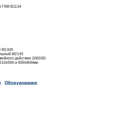
я ГКМ В1134
й М1345
ушный М2145
войного действия 2000SD
510х560 и 600х900мм
к
Оборудование