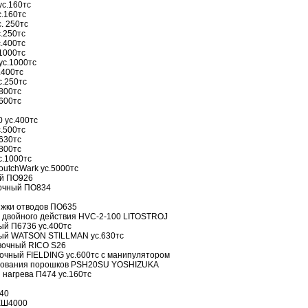
ус.160тс
с.160тс
. 250тс
.250тс
.400тс
1000тс
ус.1000тс
.400тс
с.250тс
800тс
600тс
 ус.400тс
.500тс
630тс
800тс
с.1000тс
outchWark ус.5000тс
ой ПО926
вочный ПО834
яжки отводов ПО635
 двойного действия HVC-2-100 LITOSTROJ
ый П6736 ус.400тс
ный WATSON STILLMAN ус.630тс
вочный RICO S26
вочный FIELDING ус.600тс с манипулятором
ссования порошков PSH20SU YOSHIZUKA
 нагрева П474 ус.160тс
40
КШ4000