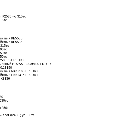
 К2535) ус.315тс
315тс
ействия КБ5530
ействия КБ5535
.315тс
500тс
250тс
250тс
-2500FS ERFURT
ционный PTrZSST320/9/400 ERFURT
00.13150
ействия PKnT160 ERFURT
ействия PKnT315 ERFURT
 К8336
30тс
630тс
с.250тс
налог Д2430 ) ус.100тс