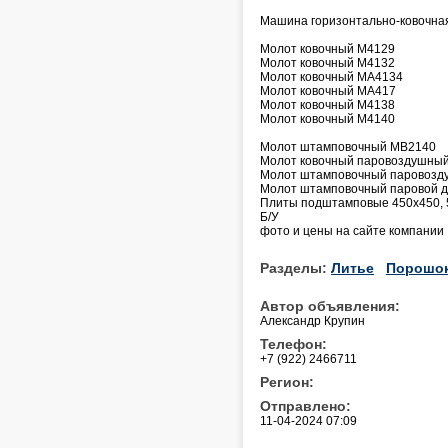
Машина горизонтально-ковочна
Молот ковочный М4129
Молот ковочный М4132
Молот ковочный МА4134
Молот ковочный МА417
Молот ковочный М4138
Молот ковочный М4140
Молот штамповочный МВ2140
Молот ковочный паровоздушны
Молот штамповочный паровозд
Молот штамповочный паровой д
Плиты подштамповые 450х450, 
Б/У
фото и цены на сайте компании
Разделы:
Литье
Порошо
Автор объявления:
Александр Крупин
Телефон:
+7 (922) 2466711
Регион:
Отправлено:
11-04-2024 07:09