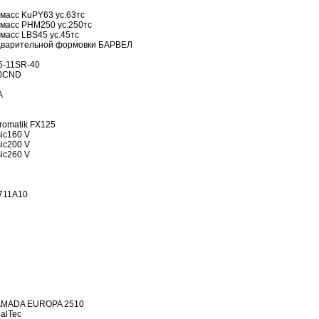
масс KuPY63 ус.63тс
тмасс PHM250 ус.250тс
масс LBS45 ус.45тс
дварительной формовки БАРВЕЛ
5-11SR-40
70CND
A
romatik FX125
ic160 V
ic200 V
ic260 V
711А10
 AMADA EUROPA 2510
alTec