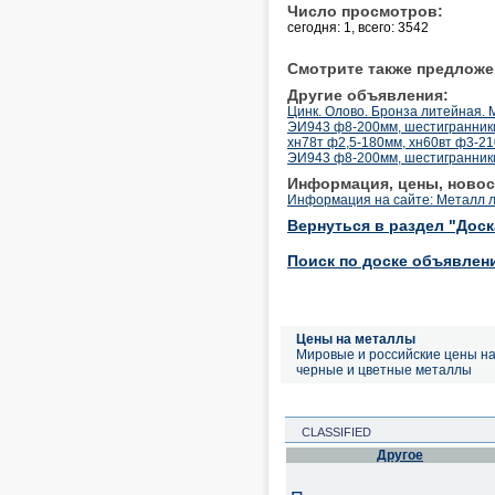
Число просмотров:
сегодня: 1, всего: 3542
Смотрите также предложе
Другие объявления:
Цинк. Олово. Бронза литейная.
ЭИ943 ф8-200мм, шестигранник
хн78т ф2,5-180мм, хн60вт ф3-
ЭИ943 ф8-200мм, шестигранник
Информация, цены, новос
Информация на сайте: Металл 
Вернуться в раздел "Дос
Поиск по доске объявлен
Цены на металлы
Мировые и российские цены н
черные и цветные металлы
CLASSIFIED
Другое