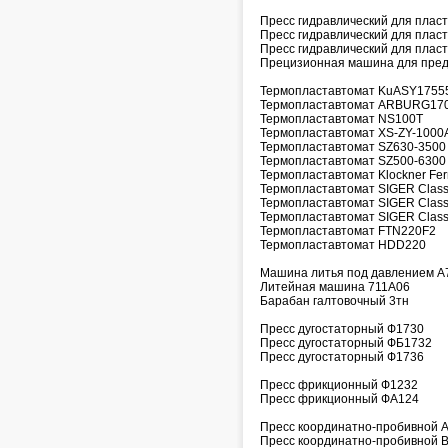
Пресс гидравлический для пласт
Пресс гидравлический для плас
Пресс гидравлический для пласт
Прецизионная машина для пре
Термопластавтомат KuASY1755
Термопластавтомат ARBURG1
Термопластавтомат NS100T
Термопластавтомат XS-ZY-1000
Термопластавтомат SZ630-3500
Термопластавтомат SZ500-6300
Термопластавтомат Klockner Fer
Термопластавтомат SIGER Class
Термопластавтомат SIGER Class
Термопластавтомат SIGER Class
Термопластавтомат FTN220F2
Термопластавтомат HDD220
Машина литья под давлением А
Литейная машина 711А06
Барабан галтовочный 3тн
Пресс дугостаторный Ф1730
Пресс дугостаторный ФБ1732
Пресс дугостаторный Ф1736
Пресс фрикционный Ф1232
Пресс фрикционный ФА124
Пресс координатно-пробивной
Пресс координатно-пробивной B