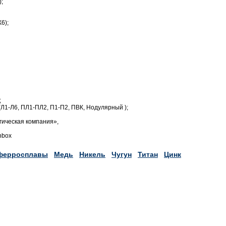
;
6);
;
Л1-Л6, ПЛ1-ПЛ2, П1-П2, ПВК, Нодулярный );
ическая компания»,
nbox
ферросплавы
Медь
Никель
Чугун
Титан
Цинк