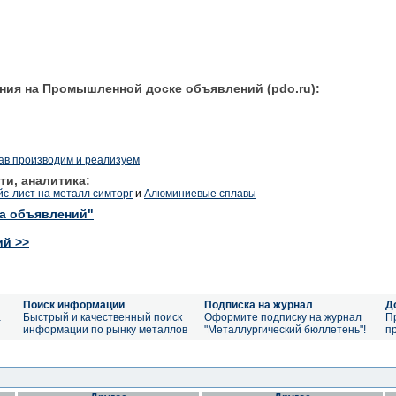
ния на Промышленной доске объявлений (pdo.ru):
ав производим и реализуем
ти, аналитика:
йс-лист на металл симторг
и
Алюминиевые сплавы
ка объявлений"
ий >>
Поиск информации
Подписка на журнал
Д
а
Быстрый и качественный поиск
Оформите подписку на журнал
П
информации по рынку металлов
"Металлургический бюллетень"!
п