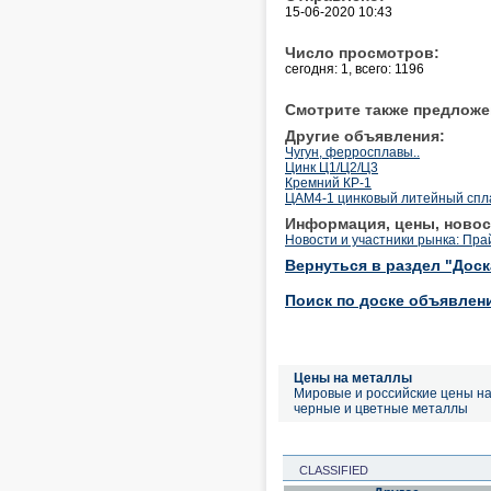
15-06-2020 10:43
Число просмотров:
сегодня: 1, всего: 1196
Смотрите также предложе
Другие объявления:
Чугун, ферросплавы..
Цинк Ц1/Ц2/Ц3
Кремний КР-1
ЦАМ4-1 цинковый литейный спл
Информация, цены, новос
Новости и участники рынка: Пра
Вернуться в раздел "Дос
Поиск по доске объявлен
Цены на металлы
Мировые и российские цены н
черные и цветные металлы
CLASSIFIED