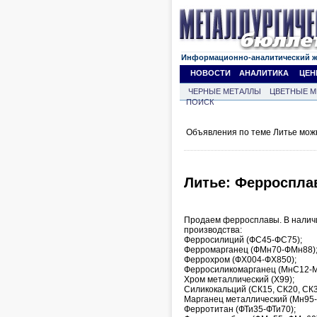
Информационно-аналитический 
НОВОСТИ
АНАЛИТИКА
ЦЕН
ЧЕРНЫЕ МЕТАЛЛЫ
ЦВЕТНЫЕ М
ПОИСК
Объявления по теме Литье мож
Литье: Ферроспл
Продаем ферросплавы. В наличи
производства:
Ферросилиций (ФС45-ФС75);
Ферромарганец (ФМн70-ФМн88)
Феррохром (ФХ004-ФХ850);
Ферросиликомарганец (МнС12-М
Хром металлический (Х99);
Силикокальций (СК15, СК20, СК3
Марганец металлический (Мн95-
Ферротитан (ФТи35-ФТи70);