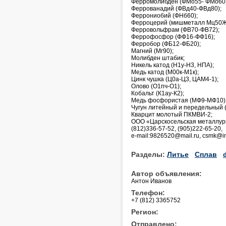
Ферромолибден (ФМо55- ФМо60)
Феррованадий (ФВд40-ФВд80);
Феррониобий (ФНб60);
Ферроцерий (мишметалл Мц50Ж
Ферровольфрам (ФВ70-ФВ72);
Феррофосфор (ФФ16-ФФ16);
Ферробор (ФБ12-ФБ20);
Магний (Мг90);
Молибден штабик;
Никель катод (Н1у-Н3, НПА);
Медь катод (М00к-М1к);
Цинк чушка (Ц0а-Ц3, ЦАМ4-1);
Олово (О1пч-О1);
Кобальт (К1ау-К2);
Медь фосфористая (МФ9-МФ10)
Чугун литейный и передельный (
Кварцит молотый ПКМВИ-2;
ООО «Царскосельская металлург
(812)336-57-52, (905)222-65-20,
e-mail:9826520@mail.ru, csmk@i
Разделы:
Литье
Сплав
Автор объявления:
Антон Иванов
Телефон:
+7 (812) 3365752
Регион:
Отправлено: