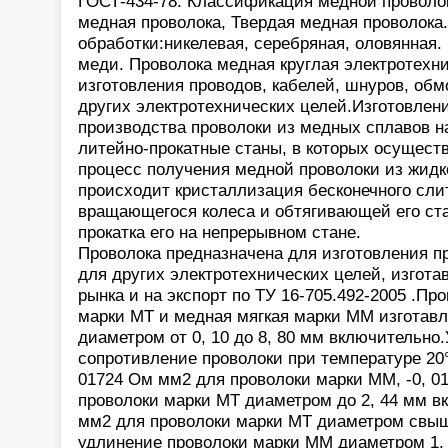
ГОСТ-434-78. Классификация медной проволок
медная проволока, Твердая медная проволока
обработки:никелевая, серебряная, оловянная.
меди. Проволока медная круглая электротехн
изготовления проводов, кабелей, шнуров, обмо
других электротехнических целей.Изготовлен
производства проволоки из медных сплавов 
литейно-прокатные станы, в которых осущест
процесс получения медной проволоки из жидк
происходит кристаллизация бесконечного сл
вращающегося колеса и обтягивающей его ста
прокатка его на непрерывном стане.
Проволока предназначена для изготовления пр
для других электротехнических целей, изгота
рынка и на экспорт по ТУ 16-705.492-2005 .Пр
марки МТ и медная мягкая марки ММ изготав
диаметром от 0, 10 до 8, 80 мм включительно
сопротивление проволоки при температуре 20°
01724 Ом мм2 для проволоки марки ММ, -0, 0
проволоки марки МТ диаметром до 2, 44 мм вк
мм2 для проволоки марки МТ диаметром свыш
удлинение проволоки марки ММ диаметром 1, 8