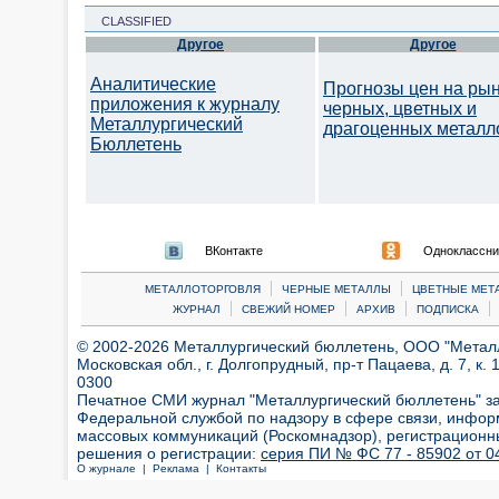
CLASSIFIED
Другое
Другое
Аналитические
Прогнозы цен на ры
приложения к журналу
черных, цветных и
Металлургический
драгоценных металл
Бюллетень
ВКонтакте
Одноклассни
|
|
МЕТАЛЛОТОРГОВЛЯ
ЧЕРНЫЕ МЕТАЛЛЫ
ЦВЕТНЫЕ МЕТ
|
|
|
|
ЖУРНАЛ
СВЕЖИЙ НОМЕР
АРХИВ
ПОДПИСКА
© 2002-2026 Металлургический бюллетень, ООО "Металлт
Московская обл., г. Долгопрудный, пр-т Пацаева, д. 7, к. 1
0300
Печатное СМИ журнал "Металлургический бюллетень" з
Федеральной службой по надзору в сфере связи, инфор
массовых коммуникаций (Роскомнадзор), регистрационн
решения о регистрации:
серия ПИ № ФС 77 - 85902 от 04
О журнале |
Реклама |
Контакты