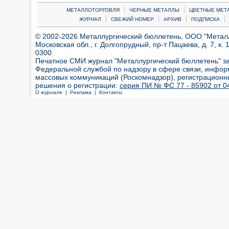
|
|
МЕТАЛЛОТОРГОВЛЯ
ЧЕРНЫЕ МЕТАЛЛЫ
ЦВЕТНЫЕ МЕТ
|
|
|
|
ЖУРНАЛ
СВЕЖИЙ НОМЕР
АРХИВ
ПОДПИСКА
© 2002-2026 Металлургический бюллетень, ООО "Металлт
Московская обл., г. Долгопрудный, пр-т Пацаева, д. 7, к. 1
0300
Печатное СМИ журнал "Металлургический бюллетень" з
Федеральной службой по надзору в сфере связи, инфор
массовых коммуникаций (Роскомнадзор), регистрационн
решения о регистрации:
серия ПИ № ФС 77 - 85902 от 04
О журнале |
Реклама |
Контакты