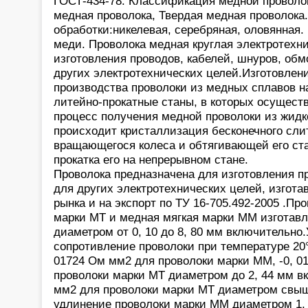
ГОСТ-434-78. Классификация медной проволок
медная проволока, Твердая медная проволока
обработки:никелевая, серебряная, оловянная.
меди. Проволока медная круглая электротехн
изготовления проводов, кабелей, шнуров, обмо
других электротехнических целей.Изготовлен
производства проволоки из медных сплавов 
литейно-прокатные станы, в которых осущест
процесс получения медной проволоки из жидк
происходит кристаллизация бесконечного сл
вращающегося колеса и обтягивающей его ста
прокатка его на непрерывном стане.
Проволока предназначена для изготовления пр
для других электротехнических целей, изгота
рынка и на экспорт по ТУ 16-705.492-2005 .Пр
марки МТ и медная мягкая марки ММ изготав
диаметром от 0, 10 до 8, 80 мм включительно
сопротивление проволоки при температуре 20°
01724 Ом мм2 для проволоки марки ММ, -0, 0
проволоки марки МТ диаметром до 2, 44 мм вк
мм2 для проволоки марки МТ диаметром свыш
удлинение проволоки марки ММ диаметром 1, 8