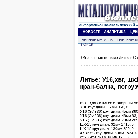
Информационно-аналитический 
НОВОСТИ
АНАЛИТИКА
ЦЕН
ЧЕРНЫЕ МЕТАЛЛЫ
ЦВЕТНЫЕ М
ПОИСК
Объявления по теме Литье в С
Литье: У16,хвг, ш
кран-балка, погруз
ковш для литья со стопорным ме
ХВГ круг диам. 16 мм 350, 0
У16 (ЭИ336) круг диам. 45мм 890
У16 (ЭИ336) круг диам. 48мм 83,
У16 (ЭИ336) круг диам. 70мм 285
ШХ-15 круг диам. 32мм 1715, 0
ШХ-15 круг диам. 130мм 250, 0
4Х3ВМФ круг диам. 80мм 1534, 0
ст.20 круг диам. 80мм 123, 0