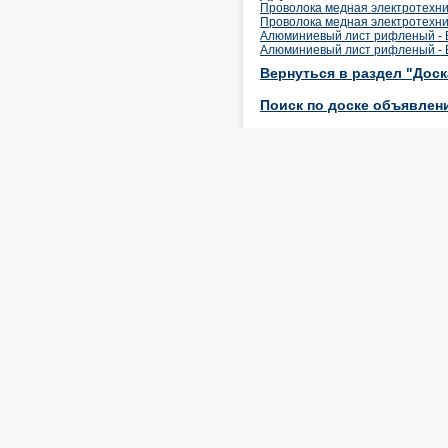
Проволока медная электротехнич
Проволока медная электротехни
Алюминиевый лист рифленый - В н
Алюминиевый лист рифленый - В 
Вернуться в раздел "Дос
Поиск по доске объявлен
Цены на металлы
Мировые и российские цены н
черные и цветные металлы
CLASSIFIED
Другое
Подписка на журнал
Металлургический
Бюллетень