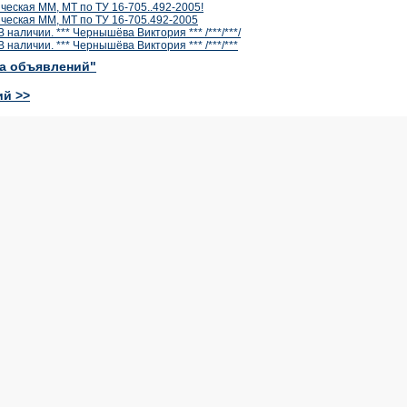
еская ММ, МТ по ТУ 16-705..492-2005!
ческая ММ, МТ по ТУ 16-705.492-2005
аличии. *** Чернышёва Виктория *** /***/***/
наличии. *** Чернышёва Виктория *** /***/***
ка объявлений"
ий >>
Поиск информации
Подписка на журнал
Д
а
Быстрый и качественный поиск
Оформите подписку на журнал
П
информации по рынку металлов
"Металлургический бюллетень"!
п
Другое
Другое
Аналитические
Доступ к оперативной
приложения к журналу
информации
Металлургический
информагентства
Бюллетень
Металлторг.ру
M