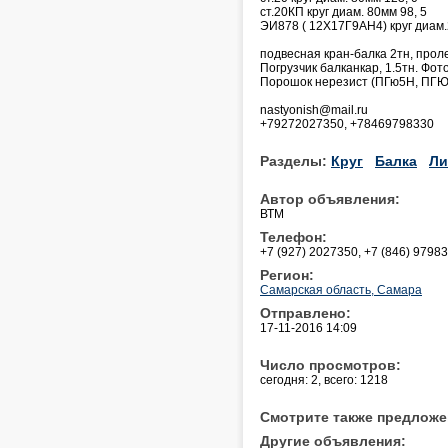
ст.20КП круг диам. 80мм 98, 5
ЭИ878 ( 12Х17Г9АН4) круг диам.
подвесная кран-балка 2тн, проле
Погрузчик балканкар, 1.5тн. Фото
Порошок нерезист (ПГю5Н, ПГ
nastyonish@mail.ru
+79272027350, +78469798330
Разделы:
Круг
Балка
Ли
Автор объявления:
ВТМ
Телефон:
+7 (927) 2027350, +7 (846) 9798
Регион:
Самарская область, Самара
Отправлено:
17-11-2016 14:09
Число просмотров:
сегодня: 2, всего: 1218
Смотрите также предложе
Другие объявления: