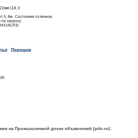
22мм 118, 0
т 5, 8м . Состояние отличное.
 по запросу.
ЮНХ16СРЗ)
тье
Порошок
330
ния на Промышленной доске объявлений (pdo.ru):