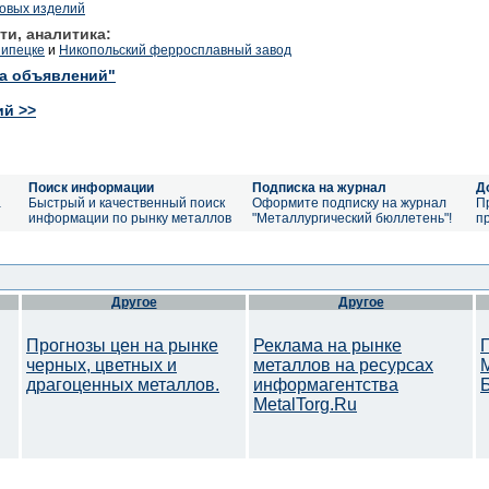
ковых изделий
ти, аналитика:
Липецке
и
Никопольский ферросплавный завод
ка объявлений"
ий >>
Поиск информации
Подписка на журнал
Д
а
Быстрый и качественный поиск
Оформите подписку на журнал
П
информации по рынку металлов
"Металлургический бюллетень"!
п
Другое
Другое
Прогнозы цен на рынке
Реклама на рынке
черных, цветных и
металлов на ресурсах
драгоценных металлов.
информагентства
MetalTorg.Ru