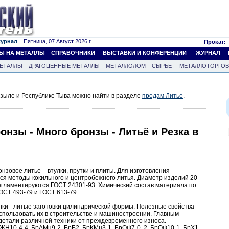
журнал
Пятница, 07 Август 2026 г.
Прокат:
Ы НА МЕТАЛЛЫ
СПРАВОЧНИКИ
ВЫСТАВКИ И КОНФЕРЕНЦИИ
ЖУРНАЛ
ЕТАЛЛЫ
ДРАГОЦЕННЫЕ МЕТАЛЛЫ
МЕТАЛЛОЛОМ
СЫРЬЕ
МЕТАЛЛОТОРГО
зыле и Республике Тыва можно найти в разделе
продам Литье
.
онзы - Много бронзы - Литьё и Резка в
зовое литье – втулки, прутки и плиты. Для изготовления
ся методы кокильного и центробежного литья. Диаметр изделий 20-
регламентируются ГОСТ 24301-93. Химический состав материала по
ОСТ 493-79 и ГОСТ 613-79.
лки - литые заготовки цилиндрической формы. Полезные свойства
спользовать их в строительстве и машиностроении. Главным
детали различной техники от преждевременного износа.
ЖН10-4-4, БрАМц9-2, БрБ2, БрКМц3-1, БрОФ7-0, 2, БрОФ10-1, БрХ1,