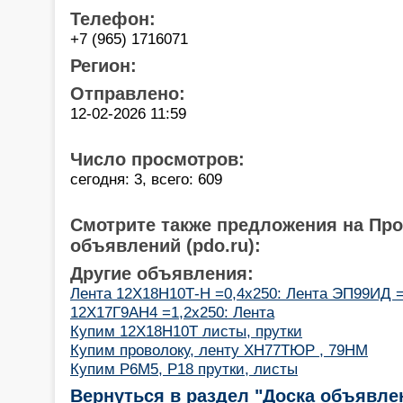
Телефон:
+7 (965) 1716071
Регион:
Отправлено:
12-02-2026 11:59
Число просмотров:
сегодня: 3, всего: 609
Смотрите также предложения на Пр
объявлений (pdo.ru):
Другие объявления:
Лента 12Х18Н10Т-Н =0,4х250: Лента ЭП99ИД =
12Х17Г9АН4 =1,2х250: Лента
Купим 12Х18Н10Т листы, прутки
Купим проволоку, ленту ХН77ТЮР , 79НМ
Купим Р6М5, Р18 прутки, листы
Вернуться в раздел "Доска объявле