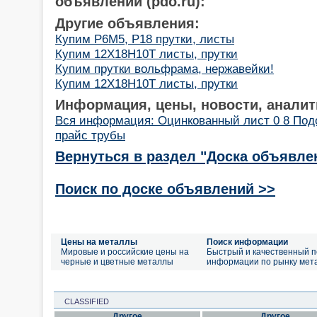
объявлений (pdo.ru):
Другие объявления:
Купим Р6М5, Р18 прутки, листы
Купим 12Х18Н10Т листы, прутки
Купим прутки вольфрама, нержавейки!
Купим 12Х18Н10Т листы, прутки
Информация, цены, новости, аналит
Вся информация: Оцинкованный лист 0 8 Под
прайс трубы
Вернуться в раздел "Доска объявле
Поиск по доске объявлений >>
Цены на металлы
Поиск информации
Мировые и российские цены на
Быстрый и качественный п
черные и цветные металлы
информации по рынку мет
CLASSIFIED
Другое
Другое