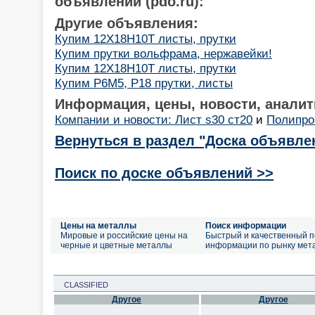
объявлений (pdo.ru):
Другие объявления:
Купим 12Х18Н10Т листы, прутки
Купим прутки вольфрама, нержавейки!
Купим 12Х18Н10Т листы, прутки
Купим Р6М5, Р18 прутки, листы
Информация, цены, новости, аналит
Компании и новости: Лист s30 ст20
и
Полипро
Вернуться в раздел "Доска объявле
Поиск по доске объявлений >>
Цены на металлы
Поиск информации
Мировые и российские цены на
Быстрый и качественный п
черные и цветные металлы
информации по рынку мет
CLASSIFIED
Другое
Другое