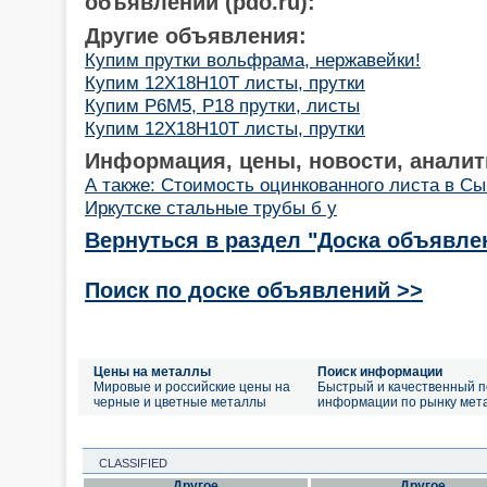
объявлений (pdo.ru):
Другие объявления:
Купим прутки вольфрама, нержавейки!
Купим 12Х18Н10Т листы, прутки
Купим Р6М5, Р18 прутки, листы
Купим 12Х18Н10Т листы, прутки
Информация, цены, новости, аналит
А также: Стоимость оцинкованного листа в С
Иркутске стальные трубы б у
Вернуться в раздел "Доска объявле
Поиск по доске объявлений >>
Цены на металлы
Поиск информации
Мировые и российские цены на
Быстрый и качественный п
черные и цветные металлы
информации по рынку мет
CLASSIFIED
Другое
Другое