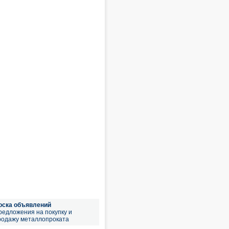
оска объявлений
редложения на покупку и
родажу металлопроката