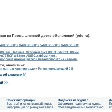
ния на Промышленной доске объявлений (pdo.ru):
600х1500; 2,0х600х1500; 2,5х600х1500; 3,0х600х1500;
00 мм. Наличие. Латунный лист Л90 3,0х600х1500 мм.
хн77ТЮР ф5,6мм, AISI301s ф3мм, 4мм...
ропрочка,нихром,цветной металлопрокат из наличия.
ти, аналитика:
я лента в Калининграде
и
Рулон нержавеющий 2 5
ка объявлений"
ий >>
Поиск информации
Подписка на журнал
Д
а
Быстрый и качественный поиск
Оформите подписку на журнал
П
информации по рынку металлов
"Металлургический бюллетень"!
п