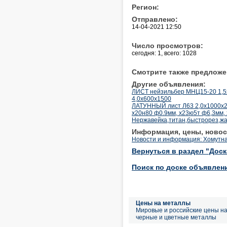
Регион:
Отправлено:
14-04-2021 12:50
Число просмотров:
сегодня: 1, всего: 1028
Смотрите также предложе
Другие объявления:
ЛИСТ нейзильбер МНЦ15-20 1,5х
4,0х600х1500
ЛАТУННЫЙ лист Л63 2,0х1000х20
х20н80 ф0.9мм, х23ю5т ф6,3мм, 
Нержавейка,титан,быстрорез,жа
Информация, цены, новос
Новости и информация: Хомутна
Вернуться в раздел "Дос
Поиск по доске объявлен
Цены на металлы
Мировые и российские цены н
черные и цветные металлы