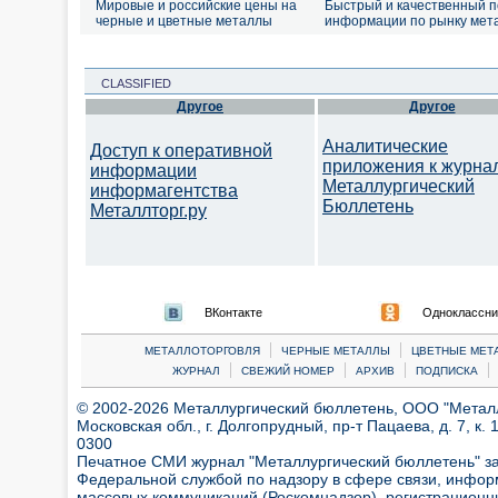
Мировые и российские цены на
Быстрый и качественный п
черные и цветные металлы
информации по рынку мет
CLASSIFIED
Другое
Другое
Аналитические
Доступ к оперативной
приложения к журна
информации
Металлургический
информагентства
Бюллетень
Металлторг.ру
ВКонтакте
Одноклассни
|
|
МЕТАЛЛОТОРГОВЛЯ
ЧЕРНЫЕ МЕТАЛЛЫ
ЦВЕТНЫЕ МЕТ
|
|
|
|
ЖУРНАЛ
СВЕЖИЙ НОМЕР
АРХИВ
ПОДПИСКА
© 2002-2026 Металлургический бюллетень, ООО "Металлт
Московская обл., г. Долгопрудный, пр-т Пацаева, д. 7, к. 1
0300
Печатное СМИ журнал "Металлургический бюллетень" з
Федеральной службой по надзору в сфере связи, инфор
массовых коммуникаций (Роскомнадзор), регистрационн