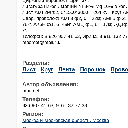
Цирконий порошок ПЦрК- 3кг.
Лигатура никель-магний Ni 84%-Mg 16% в кол. 
Лист АМГ2М т.2, 0*1500*3000 – 264 кг. - Круг А
Свар. проволока АМГ3 ф2, 0 – 22кг, АМГ5 ф 2, 5
76кг, АК5Н ф1, 6 -49кг, АМЦ ф1, 6 – 17кг, АД1ф1
кг.
Телефон: 8-926-907-41-63, Ирина. 8-916-132-77-
mpcmet@mail.ru.
Разделы:
Лист
Круг
Лента
Порошок
Прово
Автор объявления:
mpcmet
Телефон:
926-907-41-63, 916-132-77-33
Регион:
Москва и Московская область, Москва