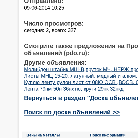
Отправлено:
09-06-2014 10:25
Число просмотров:
сегодня: 2, всего: 327
Смотрите также предложения на Пр
объявлений (pdo.ru):
Другие объявления:
Молибден штабик МШ-В,пруток МЧ, НЕРЖ пров
Листы МНЦ 15-20, латунный, медный и алюм.
Куплю ленту рулон лист ст 08Ю ОСВ ,ВОСВ, 0
Лента 79нм 50н 36нхтю, круги 29нк 32нкд
Вернуться в раздел "Доска объявле
Поиск по доске объявлений >>
Цены на металлы
Поиск информации