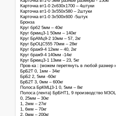
Карточка вт1-0 5мм разные размеры - 150кг
Карточка вт1-0 2х630х1700 – 4штуки
Карточка вт1-0 3х550х580 – 2штуки
Карточка вт1-0 3х500х600 -5штук
Бронза
Круг брб2 5мм – 40кг
Круг бркмц3-1 50мм – 140кг
Круг БрАМц9-2 10мм – 57, 2кг
Круг БрОЦС555 70мм – 28кг
Круг браж9-4 12мм – 40, 2кг
Круг браж9-4 140мм -14кг
Круг Бркмц3-1 13мм – 23, 5кг
Пров-ка : (можем перетянуть в любой размер 
БрБ2Т 0, 1мм - 34кг
БрБ2 2, 5мм -60кг
БрБ2Т 3, 0мм – 600кг
Полоса БрКМЦ3-1 0, 5мм – 8кг
Полоса (лента) БрБНТ1, 9 производство МЗО
0, 25мм – 30кг
1, 2мм – 27кг
1, 6мм – 70кг
2, 0мм – 200кг