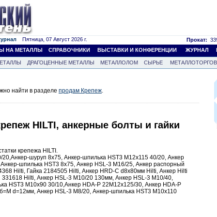
журнал
Пятница, 07 Август 2026 г.
Прокат:
339
Ы НА МЕТАЛЛЫ
СПРАВОЧНИКИ
ВЫСТАВКИ И КОНФЕРЕНЦИИ
ЖУРНАЛ
ЕТАЛЛЫ
ДРАГОЦЕННЫЕ МЕТАЛЛЫ
МЕТАЛЛОЛОМ
СЫРЬЕ
МЕТАЛЛОТОРГО
жно найти в разделе
продам Крепеж
.
крепеж HILTI, анкерные болты и гайки
атки крепежа HILTI.
0/20,Анкер-шуруп 8х75, Анкер-шпилька HST3 M12х115 40/20, Анкер
, Анкер-шпилька HST3 8х75, Анкер HSL-3 M16/25, Анкер распорный
8 Hilti, Гайка 2184505 Hilti, Анкер HRD-C d8х80мм Hilti, Анкер Hilti
331618 Hilti, Анкер HSL-3 M10/20 130мм, Анкер HSL-3 M10/40,
ка HST3 M10x90 30/10,Анкер HDA-P 22M12х125/30, Анкер HDA-P
ьб=M d=12мм, Анкер HSL-3 M8/20, Анкер-шпилька HST3 M10x110