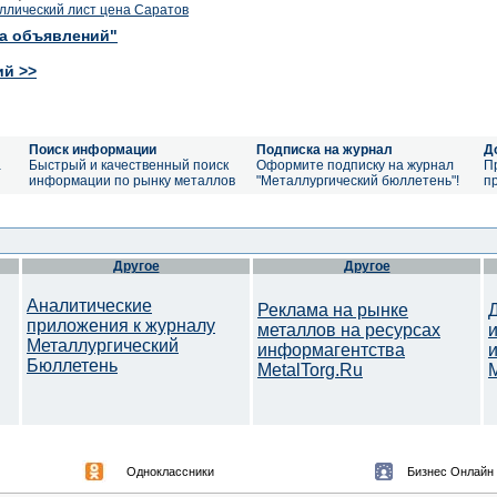
ллический лист цена Саратов
ка объявлений"
ий >>
Поиск информации
Подписка на журнал
Д
а
Быстрый и качественный поиск
Оформите подписку на журнал
П
информации по рынку металлов
"Металлургический бюллетень"!
п
Другое
Другое
Аналитические
Реклама на рынке
приложения к журналу
металлов на ресурсах
Металлургический
информагентства
Бюллетень
MetalTorg.Ru
Одноклассники
Бизнес Онлайн