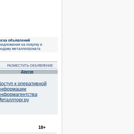
оска объявлений
редложения на покупку и
родажу металлопроката
РАЗМЕСТИТЬ ОБЪЯВЛЕНИЕ
Другое
Доступ к оперативной
информации
информагентства
Металлторг.ру
18+