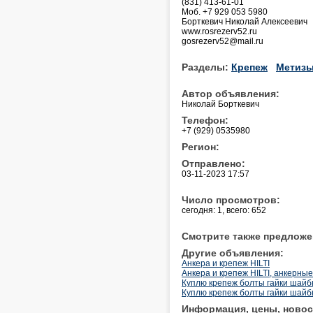
(831) 413-61-01
Моб. +7 929 053 5980
Борткевич Николай Алексеевич
www.rosrezerv52.ru
gosrezerv52@mail.ru
Разделы:
Крепеж
Метизы
Автор объявления:
Николай Борткевич
Телефон:
+7 (929) 0535980
Регион:
Отправлено:
03-11-2023 17:57
Число просмотров:
сегодня: 1, всего: 652
Смотрите также предложе
Другие объявления:
Анкера и крепеж HILTI
Анкера и крепеж HILTI, анкерные
Куплю крепеж болты гайки шай
Куплю крепеж болты гайки шай
Информация, цены, новос