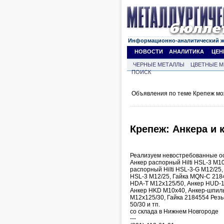
Информационно-аналитический 
НОВОСТИ
АНАЛИТИКА
ЦЕН
ЧЕРНЫЕ МЕТАЛЛЫ
ЦВЕТНЫЕ М
ПОИСК
Объявления по теме Крепеж мо
Крепеж: Анкера и 
Реализуем невостребованные ост
Анкер распорный Hilti HSL-3 М1
распорный Hilti HSL-3-G М12/25
HSL-3 М12/25, Гайка MQN-C 218436
HDA-T М12х125/50, Анкер HUD-1 
Анкер HKD M10х40, Анкер-шпиль
M12x125/30, Гайка 2184554 Рез
50/30 и тп.
со склада в Нижнем Новгороде
---