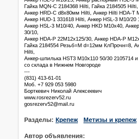
Гайка MQN-C 2184368 Hilti, Гайка 2184505 Hilti,
Анкер HRD-C d8х80мм Hilti, Анкер Hilti HDA-T 
Анкер HUD-1 331618 Hilti, Анкер HSL-3 M10/20
Анкер HSL-3 M10/40, Анкер HKD M10х40, Анк
30/10,
Анкер HDA-P 22M12х125/30, Анкер HDA-P M12x1
Гайка 2184554 Резьб=M d=12мм КлПрочн=8, Ан
Hilti,
Анкер-шпилька HST3 M10x110 50/30 2105714 и 
со склада в Нижнем Новгороде
---
(831) 413-61-01
Моб. +7 929 053 5980
Борткевич Николай Алексеевич
www.rosrezerv52.ru
gosrezerv52@mail.ru
Разделы:
Крепеж
Метизы и крепеж
Автор объявления: