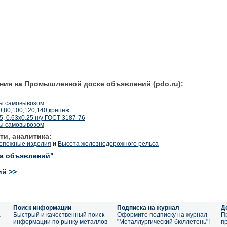
ния на Промышленной доске объявлений (pdo.ru):
бы самовывозом
0;80;100;120;140;крепеж
5, 0,63х0,25 н/у ГОСТ 3187-76
бы самовывозом
ти, аналитика:
репежные изделия
и
Высота железнодорожного рельса
ка объявлений"
ий >>
Поиск информации
Подписка на журнал
Д
а
Быстрый и качественный поиск
Оформите подписку на журнал
П
информации по рынку металлов
"Металлургический бюллетень"!
п