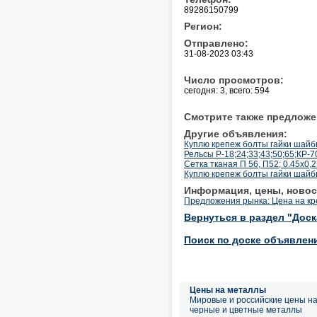
89286150799
Регион:
Отправлено:
31-08-2023 03:43
Число просмотров:
сегодня: 3, всего: 594
Смотрите также предложе
Другие объявления:
Куплю крепеж болты гайки шай
Рельсы Р-18;24;33;43;50;65;КР-7
Сетка тканая П 56, П52; 0.45х0,2
Куплю крепеж болты гайки шай
Информация, цены, новос
Предложения рынка: Цена на к
Вернуться в раздел "Дос
Поиск по доске объявлен
Цены на металлы
Мировые и российские цены н
черные и цветные металлы