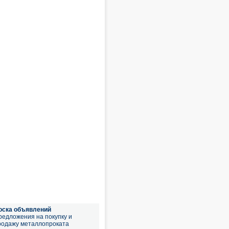
оска объявлений
редложения на покупку и
родажу металлопроката