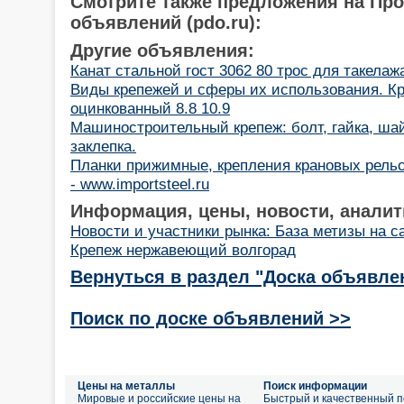
Смотрите также предложения на Пр
объявлений (pdo.ru):
Другие объявления:
Канат стальной гост 3062 80 трос для такелаж
Виды крепежей и сферы их использования. К
оцинкованный 8.8 10.9
Машиностроительный крепеж: болт, гайка, ша
заклепка.
Планки прижимные, крепления крановых рельс 
- www.importsteel.ru
Информация, цены, новости, аналит
Новости и участники рынка: База метизы на 
Крепеж нержавеющий волгорад
Вернуться в раздел "Доска объявле
Поиск по доске объявлений >>
Цены на металлы
Поиск информации
Мировые и российские цены на
Быстрый и качественный п