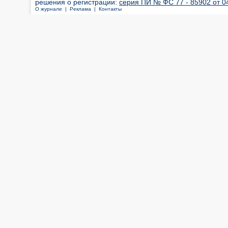
решения о регистрации:
серия ПИ № ФС 77 - 85902 от 04
О журнале |
Реклама |
Контакты